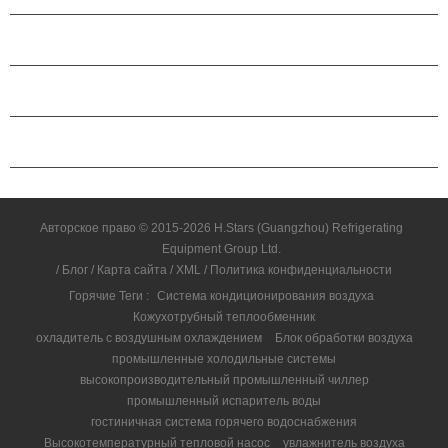
О КОМПАНИИ H.STARS
ПАРТНЕРСТВО
СВЯЗАТЬСЯ С НАМИ
Авторское право © 2015-2026 H.Stars (Guangzhou) Refrigerating
Equipment Group Ltd.
/
Блог
/
Карта сайта
/
XML
/
Политика конфиденциальности
Горячие Теги :
Система кондиционирования воздуха
Кожухотрубный теплообменник
охладитель с воздушным охлаждением
Блок обработки воздуха
промышленные холодильные системы
высокопроизводительный промышленный чиллер
промышленный испаритель воды
гостиничная система горячего водоснабжения
Высокотемпературный тепловой насос
увлажнитель воздуха