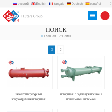
русский
English
français
Deutsch
español
português
العربية
Türkçe
Việt
Indonesia
ПОИСК
>
Главная
Поиск
низкотемпературный
испаритель с падающей пленкой с
кожухотрубный испаритель
несколькими системами
затопленного типа