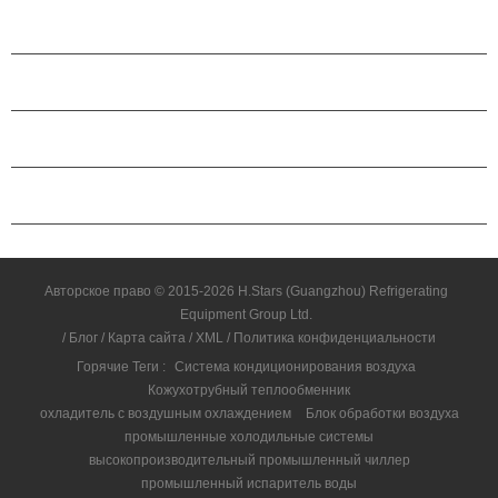
ПРОДУКЦИЯ
О КОМПАНИИ H.STARS
ПАРТНЕРСТВО
СВЯЗАТЬСЯ С НАМИ
Авторское право © 2015-2026 H.Stars (Guangzhou) Refrigerating
Equipment Group Ltd.
/
Блог
/
Карта сайта
/
XML
/
Политика конфиденциальности
Горячие Теги :
Система кондиционирования воздуха
Кожухотрубный теплообменник
охладитель с воздушным охлаждением
Блок обработки воздуха
промышленные холодильные системы
высокопроизводительный промышленный чиллер
промышленный испаритель воды