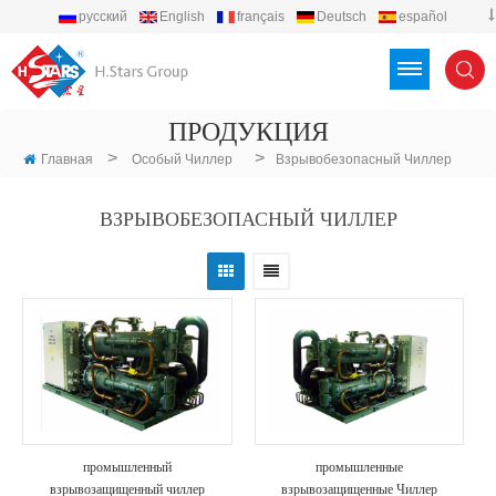
русский
English
français
Deutsch
español
português
العربية
Türkçe
Việt
Indonesia
ПРОДУКЦИЯ
>
>
Главная
Особый Чиллер
Взрывобезопасный Чиллер
ВЗРЫВОБЕЗОПАСНЫЙ ЧИЛЛЕР
промышленный
промышленные
взрывозащищенный чиллер
взрывозащищенные Чиллер