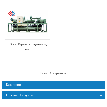
открытого типа
водяной охлаждения
H.Stars . Взрывозащищенные Ед.
изм
Всего
1
страницы
Категории
Горячие Продукты