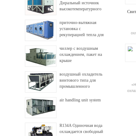
Диральный источник
высокотемпературного
Свит
теплового насоса
приточно-вытяжная
установка с
ох
рекуперацией тепла для
осна
фабрики и больницы
чиллер с воздушным
ох
охлаждением, пакет на
и
крыше
элек
оснащ
воздушный охладитель
т
винтового типа для
«H
промышленного
охла
использования
эфф
air handling unit system
тем
вод
со
R134A Одиночная вода
ци
охлаждается свободный