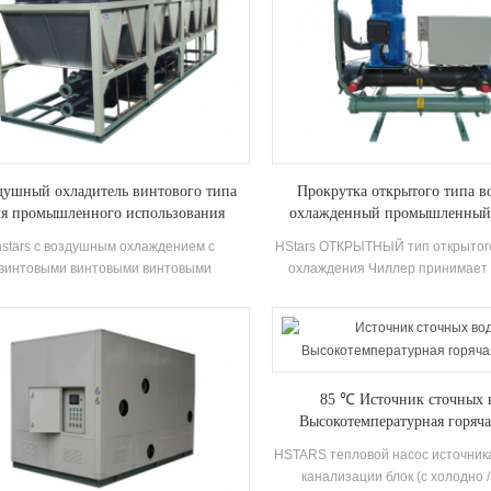
душный охладитель винтового типа
Прокрутка открытого типа в
ля промышленного использования
охлажденный промышленный
hstars с воздушным охлаждением с
HStars ОТКРЫТНЫЙ тип открытог
винтовыми винтовыми винтовыми
охлаждения Чиллер принимает
компрессорами hanbell винтовые
эффективность Компоненты комп
компрессоры и рекуперация тепла,
электронные компоненты, осн
опционально для клиентов для
отличным охлаждающим конденс
льзования в промышленности. высокое
испаритель
качество с легким управлением.
85 ℃ Источник сточных 
Высокотемпературная горяча
HSTARS тепловой насос источник
канализации блок (с холодно 