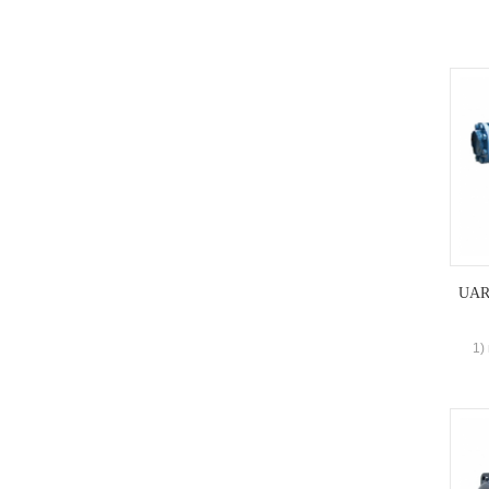
тр
отс
UAR 
1)
Дву
Дву
Диапа