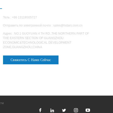
СВЯЗАТЬСЯ С НАМИ
Тель : +86 13119505727
Отправить по электронной почте :
sales@hstars.com.cn
Адрес : NO.1 GUOYUAN 4 TH RD.,THE NORTHERN PART OF
THE EASTERN SECTION OF GUANGZHOU
ECONOMIC&TECHNOLOGICAL DEVELOPMENT
ZONE,GUANGZHOU,CHINA
Свяжитесь С Нами Сейчас
сти