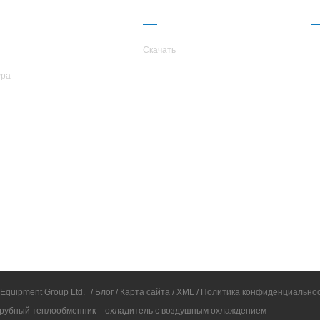
КОМПАНИИ
ПАРТНЕРСТВО
TARS
Скачать
ура
 Equipment Group Ltd.
/
Блог
/
Карта сайта
/
XML
/
Политика конфиденциально
рубный теплообменник
охладитель с воздушным охлаждением