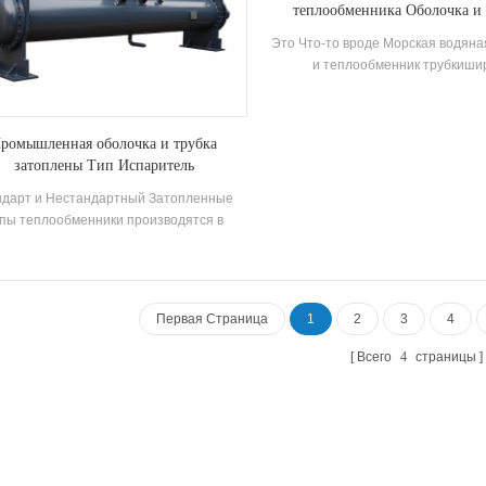
теплообменника Оболочка и 
морская вода испарите
Это Что-то вроде Морская водяна
и теплообменник трубкиши
используется в морском оборудо
также подходит для тех система
должна обрабатывать химичес
ромышленная оболочка и трубка
Коросья жидкость.
затоплены Тип Испаритель
ндарт и Нестандартный Затопленные
пы теплообменники производятся в
ответствии с клиентами Требование.
Первая Страница
1
2
3
4
Всего
4
страницы