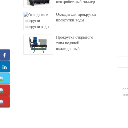
центробежный чиллер
Охладители прокрутки
прокрутки воды
Прокрутка открытого
типа водяной
охлажденный
промышленный чиллер
пр
теп
от
пер
цент
кр
си