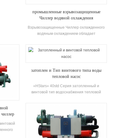
ание для
ое и
промышленные взрывозащищенные
а горячего
Чиллер водяной охлаждения
ругих мест
ла от
Взрывозащищенные Чиллер охлажденного
мя энергии
водяным охлаждением обладает
ранение -
характеристиками взрывозащищенного,
 обычным
повышенной безопасности, заполненной на
 может
нефтью, беззажизненной, неисчисованной,
рацию
горшкой и герметичкой и т. Д., Что подходит
дляСамозалагаемая внутренняя космическая
затоплен и Тип винтового типа воды
среда с взрывоопасной газовой смесью в
тепловой насос
воздух.
«HStars» 40std Серия затопленный и
винтовой тип водоснабжения тепловой
насосной агрегат использует высокая
эффективность двойной винт компрессор,
яной
саморазвиванное и изготовлено высокая
 чиллер
эффективность Затопленный тип
испарителя, R22, R134A Хладагент,
винтовой
энергоэффективность до 6,7. Температура
ленного
выхода горячей воды 50 ° C Блок
ективность