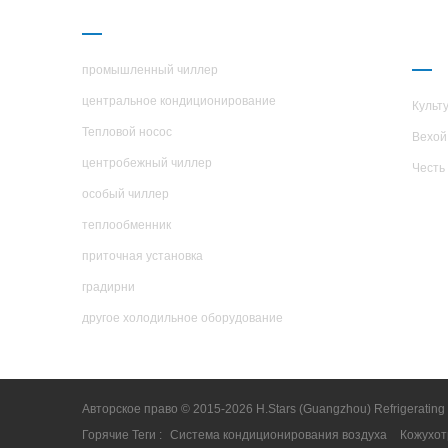
ПРОДУКЦИЯ
О 
H.S
промышленный чиллер
центральное кондиционирование
Культ
Тепловой носос
Вехой
центробежный чиллер
Честь
особый чиллер
теплообменник
приточная установка
градирни
другое холодильное оборудование
Авторское право © 2015-2026 H.Stars (Guangzhou) Refrigerating
Горячие Теги :
Система кондиционирования воздуха
Кожухот