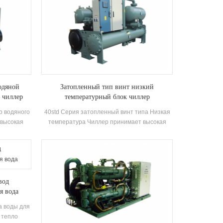
одяной
Затопленный тип винт низкий
 чиллер
температурный блок чиллер
о водяного
40std Серия затопленный винт типа Низкая
 высокая
температура Чиллер принимает высокая
рессора и
эффективность двойной винт компрессор,
ащенные
саморазвивающийся иизготовлено высокая
атором и
эффективность Затопленный тип
испарителя, R22 и R134A хладагент.
Восстановление тепла можно настроить на
вод
основе термических клиентов. Устройство
я вода
имеет 39 стандартных Технические
характеристики.
а воды для
/ тепло