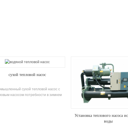
двойной винт компрессо
саморазвивающийся и изготовлен
эффективность Затопленны
испарителя, R22, R134A Хладаге
добраться до 5,5. Устройство 
стандартных Технические характ
сухой тепловой насос
омышленный сухой тепловой насос с
ловым насосом потребности в зимнем
оплении и летнем охлаждении через
едовую теплоту источника воды насос
ральной системы кондиционирования.
Установка теплового насоса и
оме того, есть нет необходимости в
воды
стеме котельной для отопления, не