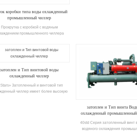
восстановление) Это оборудов
горячей воды, разработанн
ок коробки типа воды охлажденный
произведенное для бани, бассейн
промышленный чиллер
весеннего бассейна, бассейна и д
для купания, извлечение теп
Прокрутка с коробкой с водяным
отечественных сточных вод, эконо
лаждением промышленного чиллера
и защита Environment.Energy.Сох
щена водяным баком и циркулирующим
это 30% ~ 50% по сравнению с
водяным насосом в соответствии с
методом отопления, который
лаждающей способностью, с хорошо
значительно уменьшить опе
звестными компрессорами бренда и
стоимость.
тронным управлением компоненты. Он
затоплен и Тип винтовой воды
ен высокая эффективность оболочка и
охлажденный чиллер
рубка конденсаторы и испарители.
Stars» Затопленный и винтовой тип
жденный чиллер имеет более высокую
ективность теплообмена, и разность
ператур между температурой выхода
затоплен и Тип винта Вод
ы и температурой испарения мала,и
охлажденный промышленный
противление вдоль пути - маленький.
Подходит для единиц с большим
40std Серия затопленный винт 
ркуляцией и хорошим охлаждением
водяного охлаждения промыш
эффект.
чиллера принимает высокая эфф