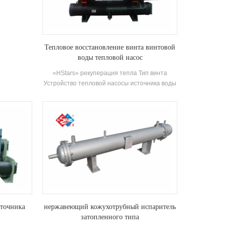
рекуперации тепла может быть настроен в
р,
соответствии с требованиями клиента
о высокая
Устройство имеет в общей сложности 20
й тип
стандартных Технические характеристики.
нт, может
Тепловое восстановление винта винтовой
имеет 20
воды тепловой насос
еристики.
«HStars» рекуперация тепла Тип винта
Устройство тепловой насосы источника воды
использует чиллер для обмена тепла между
паром хладагента и водой во время
Операция, преобразующая потребляемая
энергия Нагрейте на пригодную к пригодной
горячей воде и обеспечивая большое
количество кондиционирования воздуха при
обеспечении кондиционер. Горячая вода в
Жизнь.
сточника
нержавеющий кожухотрубный испаритель
затопленного типа