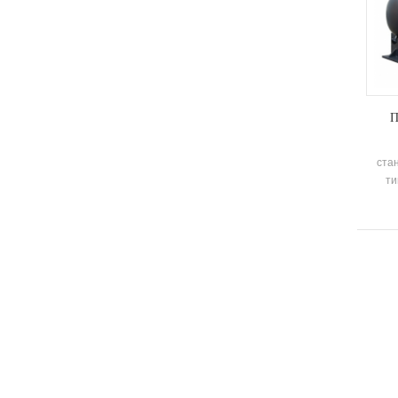
П
ста
ти
со