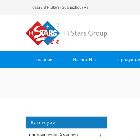
Добро Пожаловать В H.Stars (Guangzhou) Refrigerating Equipment Group
Главная
Насчет Нас
Продукци
Категории
промышленный чиллер