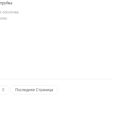
трубка
ль
я оболочка
роко
вании, но
, которая
кие или
Последняя Страница