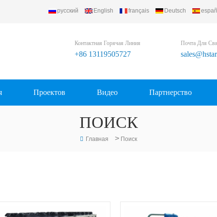
русский
English
français
Deutsch
españ
 Ltd..
Контактная Горячая Линия
Почта Для Св
+86 13119505727
sales@hsta
я
Проектов
Видео
Партнерство
ПОИСК
>
Главная
Поиск