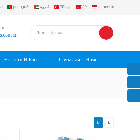
ol
português
العربية
Türkçe
Việt
Indonesia
язи
rs.com.cn
Новости И Блог
Связаться С Нами