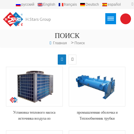
русский
English
français
Deutsch
español
português
العربية
Türkçe
Việt
Indonesia
ПОИСК
>
Главная
Поиск
Установка теплового насоса
промышленная оболочка и
источника воздуха из
Теплообменник трубки
нержавеющей стали