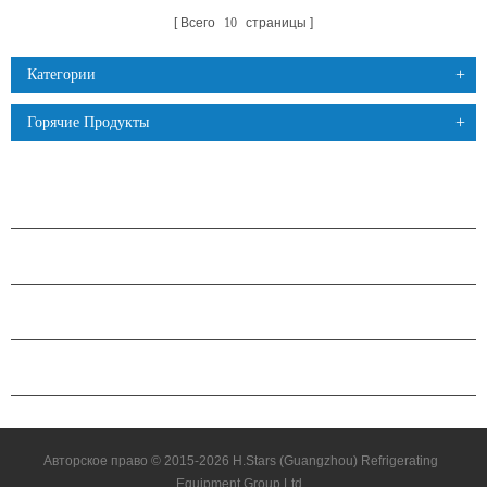
Всего
10
страницы
Категории
Горячие Продукты
ПРОДУКЦИЯ
О КОМПАНИИ H.STARS
ПАРТНЕРСТВО
СВЯЗАТЬСЯ С НАМИ
Авторское право © 2015-2026 H.Stars (Guangzhou) Refrigerating
Equipment Group Ltd.