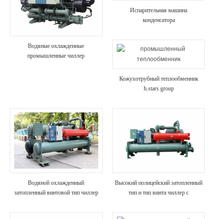
Испарительная машина
конденсатора
Водяные охлажденные
промышленные чиллер
Кожухотрубный теплообменник
h.stars group
Водяной охлажденный
Высокий полицейский затопленный
затопленный винтовой тип чиллер
тип и тип винта чиллер с
с рекуперацией тепла
рекуперацией тепла