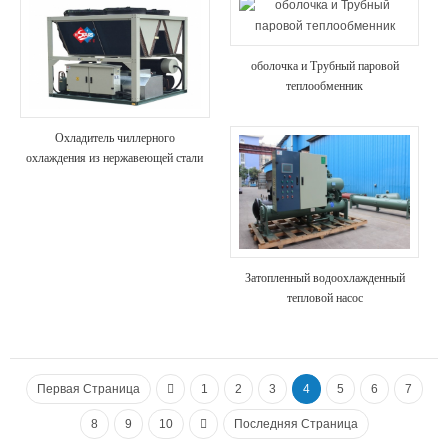
оболочка и Трубный паровой
теплообменник
Охладитель чиллерного
охлаждения из нержавеющей стали
Затопленный водоохлажденный
тепловой насос
Первая Страница
1
2
3
4
5
6
7
8
9
10
Последняя Страница