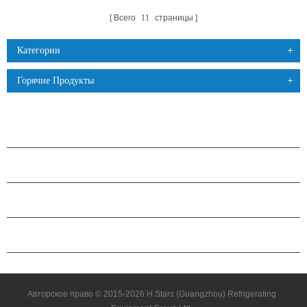
Всего
11
страницы
Категории
Горячие Продукты
ПРОДУКЦИЯ
О КОМПАНИИ H.STARS
ПАРТНЕРСТВО
СВЯЗАТЬСЯ С НАМИ
Авторское право © 2015-2026 H.Stars (Guangzhou) Refrigerating