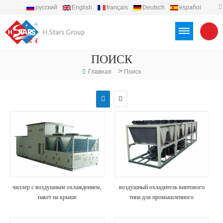
русский
English
français
Deutsch
español
português
العربية
Türkçe
Việt
Indonesia
ПОИСК
>
Главная
Поиск
чиллер с воздушным охлаждением,
воздушный охладитель винтового
пакет на крыше
типа для промышленного
использования