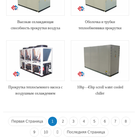
Высокая охлаждающая
Оболочка и трубки
способность прокрутки воздуха
теплообменники прокрутки
охлаждают промышленный чиллер
воздуха охлаждают чиллер
Прокрутка теплосъемного насоса с
10hp - 45hp scroll water cooled
воздушным охлаждением
chiller
Первая Страница
1
2
3
4
5
6
7
8
9
10
Последняя Страница