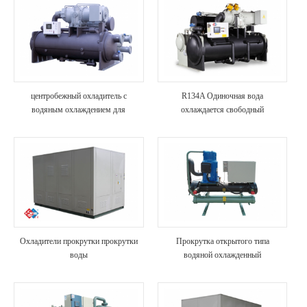
центробежный охладитель с
R134A Одиночная вода
водяным охлаждением для
охлаждается свободный
коммерческого использования в
центробежный чиллер
гостиницах
Охладители прокрутки прокрутки
Прокрутка открытого типа
воды
водяной охлажденный
промышленный чиллер