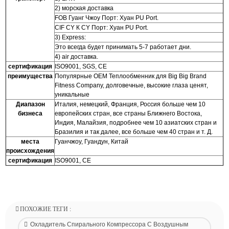
2) морская доставка
FOB Гуанг Чжоу Порт: Хуан PU Port.
CIF CY К CY Порт: Хуан PU Port.
3) Express:
Это всегда будет принимать 5-7 работает дни.
4) air доставка.
сертификация
ISO9001, SGS, CE
преимущества
Популярные OEM Теплообменник для Big Big Brand
Fitness Company, долговечные, высокие глаза ценят,
уникальные
Диапазон
Италия, немецкий, Франция, Россия больше чем 10
бизнеса
европейских стран, все страны Ближнего Востока,
Индия, Малайзия, подробнее чем 10 азиатских стран и
Бразилия и так далее, все больше чем 40 стран и т. Д.
места
Гуанчжоу, Гуандун, Китай
происхождения
сертификация
ISO9001, CE
ПОХОЖИЕ ТЕГИ :
Охладитель Спирального Компрессора С Воздушным