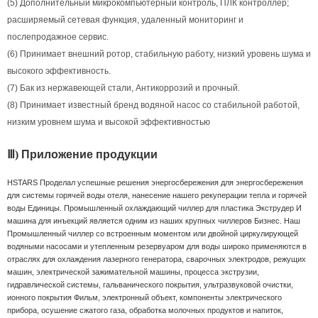
(5) Дополнительный микрокомпьютерный контроль, ПЛК контроллер;
расширяемый сетевая функция, удаленный мониторинг и
послепродажное сервис.
(6) Принимает внешний ротор, стабильную работу, низкий уровень шума и
высокого эффективность.
(7) Бак из нержавеющей стали, Антикоррозий и прочный.
(8) Принимает известный бренд водяной насос со стабильной работой,
низким уровнем шума и высокой эффективностью
Ⅲ)
Приложение продукции
-
Оболочка и трубки
теплообменники прокрутки воздуха охлаждают чиллер
HSTARS Проделал успешные решения энергосбережения для энергосбережения
для системы горячей воды отеля, нанесение нашего рекуперации тепла и горячей
воды Единицы. Промышленный охлаждающий чиллер для пластика Экструдер И
машина для инъекций является одним из наших крупных чиллеров Бизнес. Наш
Промышленный чиллер со встроенным моментом или двойной циркулирующей
водяными насосами и утепленным резервуаром для воды широко применяются в
отраслях для охлаждения лазерного генератора, сварочных электродов, режущих
машин, электрической зажимательной машины, процесса экструзии,
гидравлической системы, гальванического покрытия, ультразвуковой очистки,
ионного покрытия Фильм, электронный объект, компоненты электрического
прибора, осушение сжатого газа, обработка молочных продуктов и напиток,