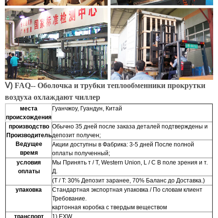
Ⅴ)
FAQ--
Оболочка и трубки теплообменники прокрутки
воздуха охлаждают чиллер
места
Гуанчжоу, Гуандун, Китай
происхождения
производство
Обычно 35 дней после заказа деталей подтверждены и
Производитель
депозит получен;
Ведущее
Акции доступны в Фабрика: 3-5 дней После полной
время
оплаты полученный;
условия
Мы Принять т / T, Western Union, L / C В поле зрения и т.
оплаты
Д.
(T / T: 30% Депозит заранее, 70% Баланс до Доставка.)
упаковка
Стандартная экспортная упаковка / По словам клиент
Требование.
картонная коробка с твердым веществом
транспорт
1) EXW