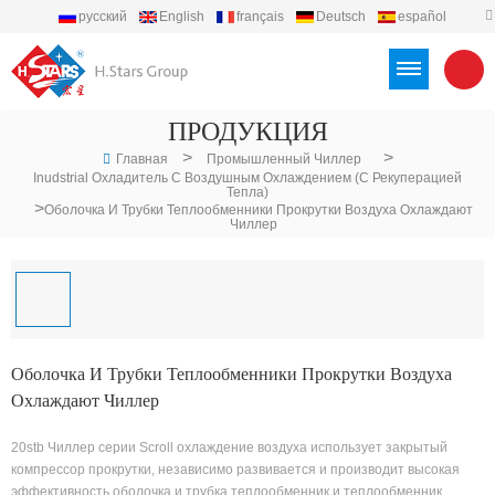
русский
English
français
Deutsch
español
português
العربية
Türkçe
Việt
Indonesia
ПРОДУКЦИЯ
>
>
Главная
Промышленный Чиллер
Inudstrial Охладитель С Воздушным Охлаждением (с Рекуперацией
Тепла)
>
Оболочка И Трубки Теплообменники Прокрутки Воздуха Охлаждают
Чиллер
Оболочка И Трубки Теплообменники Прокрутки Воздуха
Охлаждают Чиллер
20stb Чиллер серии Scroll охлаждение воздуха использует закрытый
компрессор прокрутки, независимо развивается и производит высокая
эффективность оболочка и трубка теплообменник и теплообменник