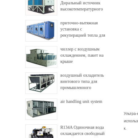
Диральный источник
высокотемпературного
теплового насоса
приточно-вытяжная
установка с
рекуперацией тепла для
фабрики и больницы
чиллер с воздушным
охлаждением, пакет на
крыше
воздушный охладитель
винтового типа для
промышленного
использования
air handling unit system
Ультра-
использ
R134A Одиночная вода
к.
охлаждается свободный