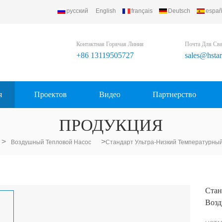
русский
English
français
Deutsch
españ
Контактная Горячая Линия
Почта Для Св
+86 13119505727
sales@hsta
я
Проектов
Видео
Партнерство
ПРОДУКЦИЯ
>
>
Воздушный Тепловой Насос
Стандарт Ультра-Низкий Температурный
Стан
Возд