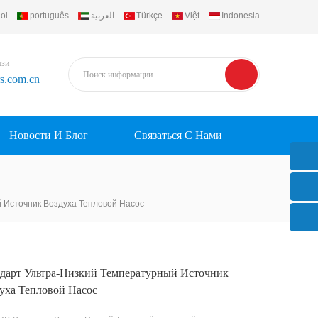
ol
português
العربية
Türkçe
Việt
Indonesia
язи
rs.com.cn
Новости И Блог
Связаться С Нами
 Источник Воздуха Тепловой Насос
дарт Ультра-Низкий Температурный Источник
уха Тепловой Насос