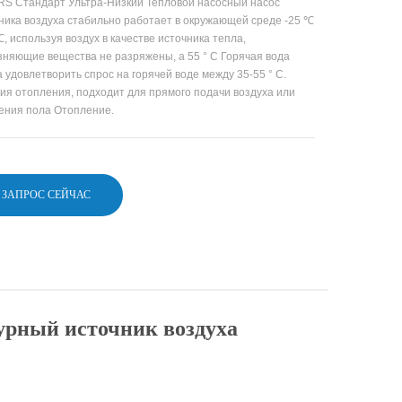
S Стандарт Ультра-Низкий Тепловой насосный насос
ника воздуха стабильно работает в окружающей среде -25 ℃
℃, используя воздух в качестве источника тепла,
зняющие вещества не разряжены, а 55 ° C Горячая вода
а удовлетворить спрос на горячей воде между 35-55 ° C.
ия отопления, подходит для прямого подачи воздуха или
ения пола Отопление.
ЗАПРОС СЕЙЧАС
рный источник воздуха