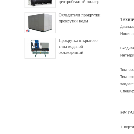
центробежный чиллер
Охладители прокрутки
Техни
прокрутки воды
Диапазо
Номинал
Прокрутка открытого
.
типа водяной
Входная
охлажденный
Интегри
промышленный чиллер
Темпера
Темпера
хладаге
Специф
HSTAR
1. верт