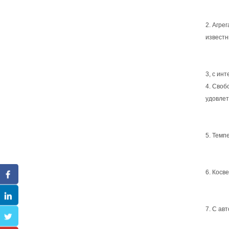
2. Агре
известн
3, с ин
4. Своб
удовлет
5. Темп
6. Косв
7. С ав