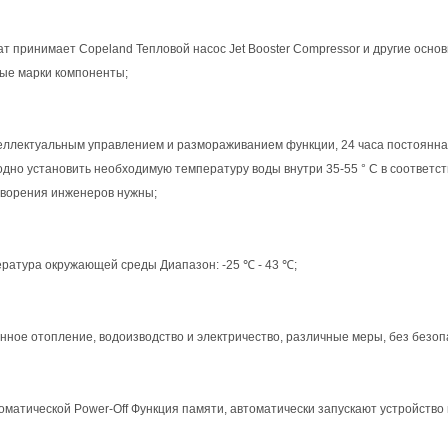
гат принимает Copeland Тепловой насос Jet Booster Compressor и другие ос
ые марки компоненты;
теллектуальным управлением и размораживанием функции, 24 часа постоянна
одно установить необходимую температуру воды внутри 35-55 ° C в соответс
ворения инженеров нужны;
ература окружающей среды Диапазон: -25 ℃ - 43 ℃;
енное отопление, водоизводство и электричество, различные меры, без безоп
томатической Power-Off Функция памяти, автоматически запускают устройство 