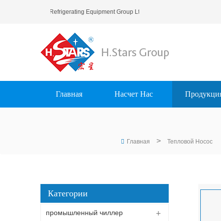
.Stars (Guangzhou) Refrigerating Equipment Group Ltd..
Главная
Насчет Нас
Продукци
>
Главная
Тепловой Носос
Категории
промышленный чиллер