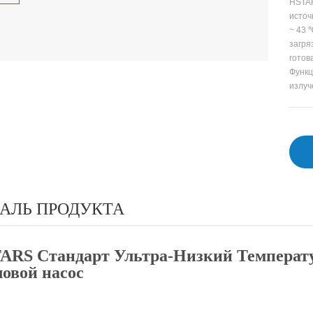
HSTAR
источ
~ 43 
загря
готов
Функц
излуч
АЛЬ ПРОДУКТА
ARS Стандарт Ультра-Низкий Температу
ловой насос