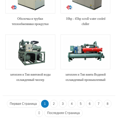
Оболочка и трубки
10hp - 45hp scroll water cooled
теплообменники прокрутки
chiller
воздуха охлаждают чиллер
затоплен и Тип винтовой воды
затоплен и Тип винта Водяной
охлажденный чиллер
охлажденный промышленный
чиллер
Первая Страница
1
2
3
4
5
6
7
8
Последняя Страница