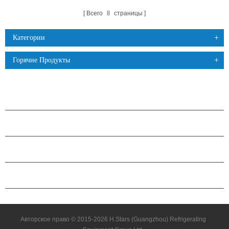
Всего
8
страницы
Категории
Горячие Продукты
ПРОДУКЦИЯ
О КОМПАНИИ H.STARS
ПАРТНЕРСТВО
СВЯЗАТЬСЯ С НАМИ
Авторское право © 2015-2026 H.Stars (Guangzhou) Refrigerating