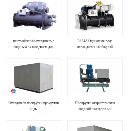
центробежный охладитель с
R134A Одиночная вода
водяным охлаждением для
охлаждается свободный
коммерческого использования в
центробежный чиллер
гостиницах
Охладители прокрутки прокрутки
Прокрутка открытого типа
воды
водяной охлажденный
промышленный чиллер