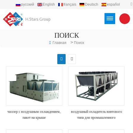
русский
English
français
Deutsch
español
português
العربية
Türkçe
Việt
Indonesia
ПОИСК
>
Главная
Поиск
чиллер с воздушным охлаждением,
воздушный охладитель винтового
пакет на крыше
типа для промышленного
использования