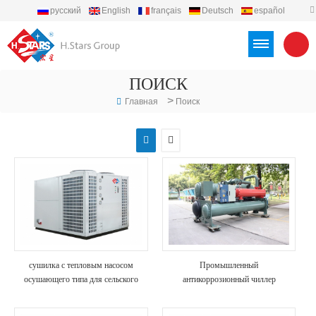
русский
English
français
Deutsch
español
português
العربية
Türkçe
Việt
Indonesia
ПОИСК
>
Главная
Поиск
сушилка с тепловым насосом
Промышленный
осушающего типа для сельского
антикоррозионный чиллер
хозяйства и морепродуктов
винтового типа