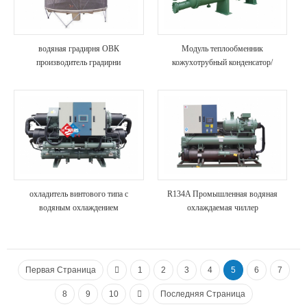
водяная градирня ОВК
Модуль теплообменник
производитель градирни
кожухотрубный конденсатор/
испаритель высокая прочность
анти-корозия блока охладителя для
химической промышленности
охладитель винтового типа с
R134A Промышленная водяная
водяным охлаждением
охлаждаемая чиллер
газированных напитков и сиропов
Первая Страница
1
2
3
4
5
6
7
8
9
10
Последняя Страница