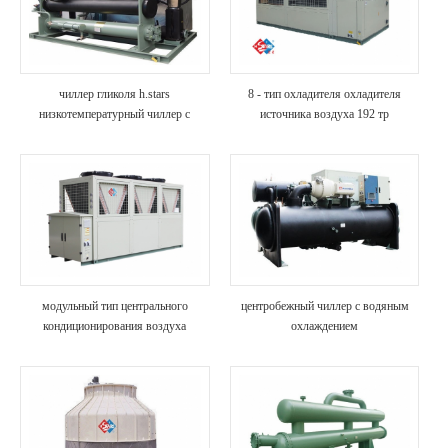
чиллер гликоля h.stars
8 - тип охладителя охладителя
низкотемпературный чиллер с
источника воздуха 192 тр
водяным охлаждением (с
многофункциональный / винтовой
рекуперацией тепла)
для гостиницы / больницы / виллы
модульный тип центрального
центробежный чиллер с водяным
кондиционирования воздуха
охлаждением
малошумный чиллер с воздушным
охлаждением на крыше
кондиционера для отелей / больниц