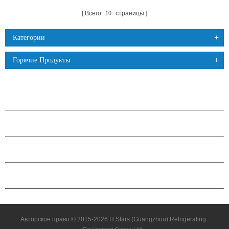
Всего
10
страницы
Категории
Горячие Продукты
ПРОДУКЦИЯ
О КОМПАНИИ H.STARS
ПАРТНЕРСТВО
СВЯЗАТЬСЯ С НАМИ
Авторское право © 2015-2026 H.Stars (Guangzhou) Refrigerating