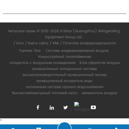
СВЯЗАТЬСЯ С НАМИ
Авторское право © 2015-2026 H.Stars (Guangzhou) Refrigerating
Equipment Group Ltd.
/
Блог
/
Карта сайта
/
XML
/
Политика конфиденциальности
Горячие Теги :
Система кондиционирования воздуха
Кожухотрубный теплообменник
охладитель с воздушным охлаждением
Блок обработки воздуха
промышленные холодильные системы
высокопроизводительный промышленный чиллер
промышленный испаритель воды
гостиничная система горячего водоснабжения
Высокотемпературный тепловой насос
увлажнитель воздуха
"
"