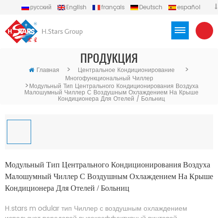
русский
English
français
Deutsch
español
português
العربية
Türkçe
Việt
Indonesia
ПРОДУКЦИЯ
>
>
Главная
Центральное Кондиционирование
Многофункциональный Чиллер
>
Модульный Тип Центрального Кондиционирования Воздуха
Малошумный Чиллер С Воздушным Охлаждением На Крыше
Кондиционера Для Отелей / Больниц
Модульный Тип Центрального Кондиционирования Воздуха
Малошумный Чиллер С Воздушным Охлаждением На Крыше
Кондиционера Для Отелей / Больниц
H.stars m
odular тип
Чиллер с воздушным охлаждением