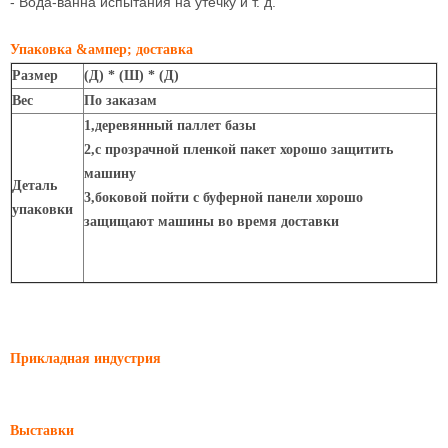
- Вода-ванна испытания на утечку и т. д.
Упаковка &ампер; доставка
Размер
(Д) * (Ш) * (Д)
Вес
По заказам
1,деревянный паллет базы
2,с прозрачной пленкой пакет хорошо защитить
машину
Деталь
3,боковой пойти с буферной панели хорошо
упаковки
защищают машины во время доставки
Прикладная индустрия
Выставки