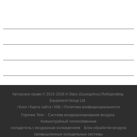
охлаждения и тепловой насос обрабатывающая обработка. Его
удобное техническое обслуживание, высокая теплопередача,
широко используется в химических процессах, электростанциях,
холодильных машинах и других случаях.
ПРОДУКЦИЯ
О КОМПАНИИ H.STARS
ПАРТНЕРСТВО
СВЯЗАТЬСЯ С НАМИ
Авторское право © 2015-2026 H.Stars (Guangzhou) Refrigerating
Equipment Group Ltd.
/
Блог
/
Карта сайта
/
XML
/
Политика конфиденциальности
Горячие Теги :
Система кондиционирования воздуха
Кожухотрубный теплообменник
охладитель с воздушным охлаждением
Блок обработки воздуха
промышленные холодильные системы