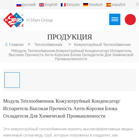
русский
English
français
Deutsch
español
português
العربية
Türkçe
Việt
Indonesia
ПРОДУКЦИЯ
>
>
Главная
Теплообменник
Кожухотрубный Теплообменник
>
Модуль Теплообменник Кожухотрубный Конденсатор/ Испаритель
Высокая Прочность Анти-Корозия Блока Охладителя Для Химической
Промышленности
Модуль Теплообменник Кожухотрубный Конденсатор/
Испаритель Высокая Прочность Анти-Корозия Блока
Охладителя Для Химической Промышленности
Это кожухотрубный теплообменник принять высокоэффективные медно-
никелевый сплав медь труб, которые погружены в хладагент, как