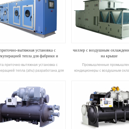
приточно-вытяжная установка с
чиллер с воздушным охлаждени
екуперацией тепла для фабрики и
на крыше
больницы
та приточно-вытяжная установка с
Промышленные промышле
перацией тепла (ahu) разработана для
кондиционеры с воздушным охл
приятий / больниц и имеет несколько
для электротехнических / хим
ций охлаждения, нагрева, увлажнения,
предприятий / текстильн
осушения и очистки воздуха.
предприятийh.stars предлагает р
фармацевтической, электро
автомобильной, полиграфической
промышленности, коммерче
строительства, обработки голоса
окружающей среды, качества в
помещениях, вентиляции су