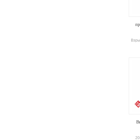
п
Взры
хар
повы
нефт
горшк
дляСа
сре
В
20