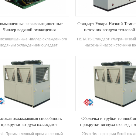
ромышленные взрывозащищенные
Стандарт Ультра-Низкий Темп
Чиллер водяной охлаждения
источник воздуха тепловой
возащищенные Чиллер охлажденного
HSTARS Стандарт Ультра-Низкий
водяным охлаждением обладает
насосный насос источника в
актеристиками взрывозащищенного,
стабильно работает в окружающей
шенной безопасности, заполненной на
℃ ~ 43 ℃, используя воздух в 
ью, беззажизненной, неисчисованной,
источника тепла, загрязняющие в
ой и герметичкой и т. Д., Что подходит
разряжены, а 55 ° C Горячая во
мозалагаемая внутренняя космическая
удовлетворить спрос на горячей 
да с взрывоопасной газовой смесью в
35-55 ° C. Функция отопления, по
воздух.
прямого подачи воздуха или излу
Отопление.
ысокая охлаждающая способность
Оболочка и трубки теплооб
прокрутки воздуха охлаждают
прокрутки воздуха охлаждают
промышленный чиллер
stb Промышленный промышленный
20stb Чиллер серии Scroll охл