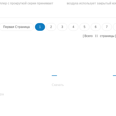
ллер с прокруткой серии принимает
воздуха использует закрытый к
олноценный компрессор прокрутки,
прокрутки, независимо развив
работанный высокая эффективность
производит высокая эффекти
очка и теплообменник, используя R22,
оболочка и трубка теплообме
R407C Хладагент, повышение
теплообменник катушки, приним
Первая Страница
1
2
3
4
5
6
7
нергоэффективности до 2 уровней
r407c хладагенты
Всего
11
страницы
КОМПАНИИ
ПАРТНЕРСТВО
TARS
Скачать
ура