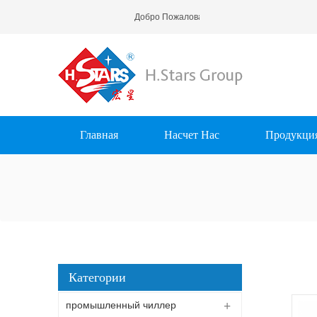
Добро Пожаловать В H.Stars (Guangzhou) R
Главная
Насчет Нас
Продукци
Категории
промышленный чиллер