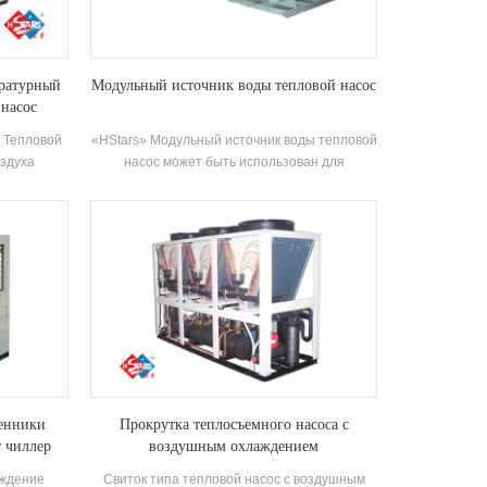
методом отопления, который может
значительно уменьшить операцию
стоимость.
ературный
Модульный источник воды тепловой насос
 насос
 Тепловой
«HStars» Модульный источник воды тепловой
оздуха
насос может быть использован для
 среде -25
охлаждения и нагрева и может быть заменен
качестве
на один машины. Система может заменить
ещества не
оригинальный котел и кондиционер Система;
да готова
Охлаждающая способность достаточно,
воде между
эффективность высока, уборка и
дходит для
обслуживание просты, а рейтинг
чения пола
энергоэффективности является 5-1. уровень.
менники
Прокрутка теплосъемного насоса с
 чиллер
воздушным охлаждением
аждение
Свиток типа тепловой насос с воздушным