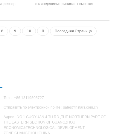
омпрессор
охлаждением принимает высокая
ается и
эффективность полностью закрытый
вность
компрессор прокрутки, саморазвивающийся и
нник и
изготовлено высокая эффективность
ают R22 и
оболочка и трубка Теплообменник и
8
9
10
Последняя Страница
теплообменник катушки, используя R22,
R134A, R407C хладагент
СВЯЗАТЬСЯ С НАМИ
Тель : +86 13119505727
Отправить по электронной почте :
sales@hstars.com.cn
Адрес : NO.1 GUOYUAN 4 TH RD.,THE NORTHERN PART OF
THE EASTERN SECTION OF GUANGZHOU
ECONOMIC&TECHNOLOGICAL DEVELOPMENT
ZONE,GUANGZHOU,CHINA