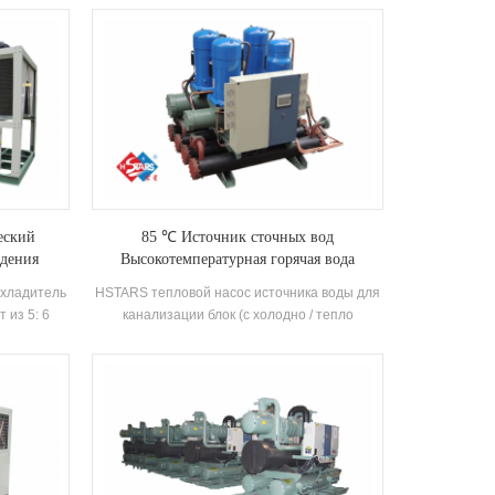
о высокая
водяным насосом в соответствии с
й тип
охлаждающей способностью, с хорошо
агент.
известными компрессорами бренда и
троить на
электронным управлением компоненты. Он
стройство
оснащен высокая эффективность оболочка и
ческие
трубка конденсаторы и испарители.
еский
85 ℃ Источник сточных вод
ждения
Высокотемпературная горячая вода
хладитель
HSTARS тепловой насос источника воды для
 из 5: 6
канализации блок (с холодно / тепло
мпрессор
восстановление) Это оборудование для
испаритель,
горячей воды, разработанное и
ктрический
произведенное для бани, бассейна горячего
е можно
весеннего бассейна, бассейна и других мест
отраслях.
для купания, извлечение тепла от
отечественных сточных вод, экономя энергии
и защита Environment.Energy.Сохранение -
это 30% ~ 50% по сравнению с обычным