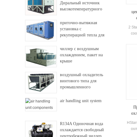
Диральный источник
высокотемпературного
це
теплового насоса
приточно-вытяжная
2 Sta
установка с
coo
рекуперацией тепла для
Ce
фабрики и больницы
pe
чиллер с воздушным
insta
охлаждением, пакет на
крыше
воздушный охладитель
винтового типа для
промышленного
использования
air handling unit system
П
ох
HSta
R134A Одиночная вода
охл
охлаждается свободный
эффе
центробежный чиллер