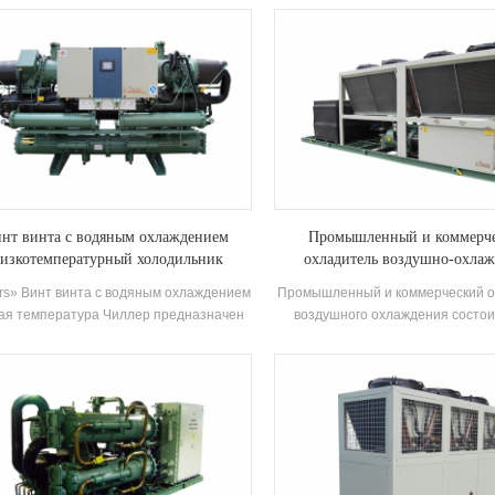
ектронные компоненты, оснащенные
саморазвивающийся иизготовлен
ичным охлаждающим конденсатором и
эффективность Затопленны
испаритель
испарителя, R22 и R134A хлад
Восстановление тепла можно нас
основе термических клиентов. У
имеет 39 стандартных Техни
характеристики.
нт винта с водяным охлаждением
Промышленный и коммерч
изкотемпературный холодильник
охладитель воздушно-охла
rs» Винт винта с водяным охлаждением
Промышленный и коммерческий о
ая температура Чиллер предназначен
воздушного охлаждения состоит
для охлаждения, охлаждения и
высокая эффективность Винт ко
мышленного охлаждение. Требуется
Высокое качество Конденсатор и 
полный ассортимент моделей для
а также оборудован брендом Эле
овлетворения требований различных
контроль Компоненты, которы
ждающих способностей и температуры
широко использовать в разных 
требования. Бренд: HSTARS