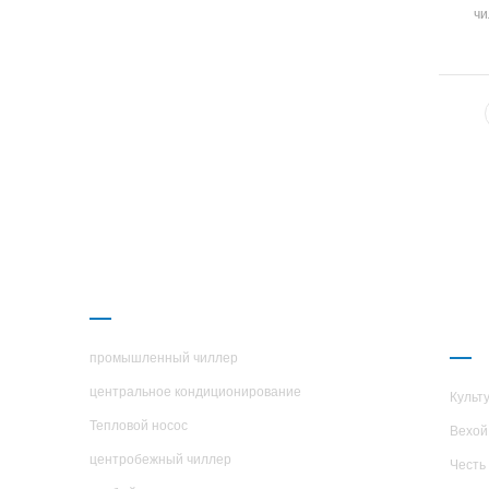
чи
п
раз
Обол
э
ПРОДУКЦИЯ
О 
H.S
промышленный чиллер
центральное кондиционирование
Культ
Тепловой носос
Вехой
центробежный чиллер
Честь