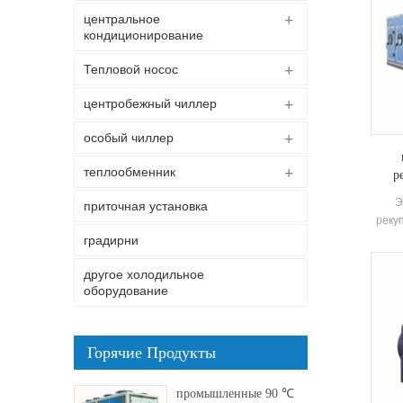
центральное
кондиционирование
Тепловой носос
центробежный чиллер
особый чиллер
теплообменник
р
Э
приточная установка
реку
пред
градирни
функ
другое холодильное
оборудование
Горячие Продукты
промышленные 90 ℃