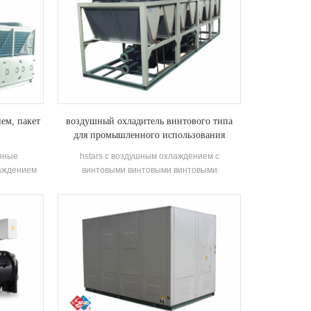
ем, пакет
воздушный охладитель винтового типа
для промышленного использования
нные
hstars с воздушным охлаждением с
аждением
винтовыми винтовыми винтовыми
ических
компрессорами hanbell винтовые
ых
компрессоры и рекуперация тепла,
ешения для
опционально для клиентов для
нной,
использования в промышленности. высокое
 и пищевой
качество с легким управлением.
ского
 и защиты
оздуха в
дов.