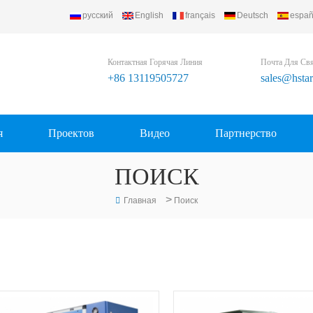
русский
English
français
Deutsch
españ
efrigerating Equipment Group Ltd..
Контактная Горячая Линия
Почта Для Св
+86 13119505727
sales@hsta
я
Проектов
Видео
Партнерство
ПОИСК
>
Главная
Поиск