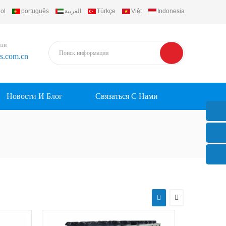
ol
português
العربية
Türkçe
Việt
Indonesia
язи
rs.com.cn
Новости И Блог
Связаться С Нами