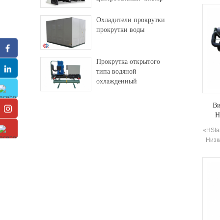
эл
отл
Охладители прокрутки
прокрутки воды
Прокрутка открытого
типа водяной
охлажденный
промышленный чиллер
Ви
Н
«HSta
Низк
про
уд
охла