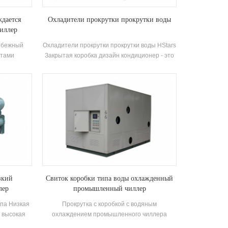
дается
Охладители прокрутки прокрутки воды
иллер
обежный
Охладители прокрутки прокрутки воды HStars
нтами
Закрытая коробка дизайн кондиционер - это
яются
вид кондиционера сплит типа, который
тробежные
широко используется в домах и малых
ая пленка)
офисах. Кабинетные кондиционеры имеют
уляции
преимущества высокой мощности и сильного
-Type
ветра Power. Устройство имеет 8
Я ПЛАТКА
стандартных спецификаций и впускной воды
ния: в
охлаждения Температура. Диапазон 21-35
ральных
°C. Бренд: HStars охлаждениеЕмкость
оздуха и
Диапазон: 25,7 кВт ~ 147,7 кВт Приложения:
аждения
Фабрика, ресторан, торговый центр, офис и
другие кондиционер системы.
зкий
Свиток коробки типа воды охлажденный
лер
промышленный чиллер
ипа Низкая
Прокрутка с коробкой с водяным
 высокая
охлаждением промышленного чиллера
мпрессор,
оснащена водяным баком и циркулирующим