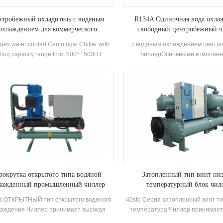
нтробежный охладитель с водяным
R134A Одиночная вода охлаж
охлаждением для коммерческого
свободный центробежный ч
использования в гостиницах
ges water cooled Centrifugal Chiller with
с водяным охлаждением центр
ling capacity range from 500~1500RT .
чиллерОсновными компоне
ntrifugal chiller is so reliable, so high-
центробежных чиллеров явл
rforming, so future-proof that once it’s
полукрытый Двухполюсный цен
lled, you may never have to think about it
компрессоры, тип спрей (падающ
again. Low maintance cost.
Испарители, системы рецирк
жидкости хладагента, Flash
ЭКОНОМИЗЕРС И ОРИФТИЧЕСКА
Дроссеги Устройства. Приложе
основном используется в цент
системах кондиционирования в
промышленным процессом охл
рокрутка открытого типа водяной
Затопленный тип винт ни
лажденный промышленный чиллер
температурный блок чил
rs ОТКРЫТНЫЙ тип открытого водяного
40std Серия затопленный винт т
аждения Чиллер принимает высокая
температура Чиллер принимает
ктивность Компоненты компрессора и
эффективность двойной винт ко