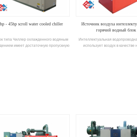
hp - 45hp scroll water cooled chiller
Источник воздуха интеллект
горячий водный блок
ок типа Чиллер охлажденного водяным
Интеллектуальная водопроводна
дением имеет достаточную пропускную
использует воздух в качестве 
способность охлаждения, высокую
источника тепла для изготовлени
эффективность, легкую очистку и
воды, что является энергосбер
обслуживание, а рейтинг
эффективным и экологически уд
гоэффективности - 4-2. Охлаждающая
бность Диапазон: 21500 Kcal до 113400
 (10HP ~ 45HP), подходит для малых и
едних офисов, заводских семинаров,
отелей, вилл и т. Д