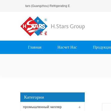
ро Пожаловать В H.Stars (Guangzhou) Refrigerating Equipment Group Ltd..
Главная
Насчет Нас
Продукци
Категории
промышленный чиллер