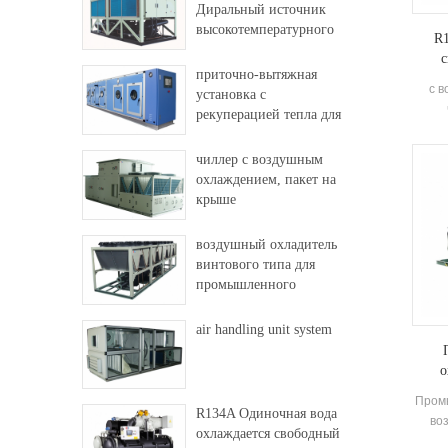
Диральный источник
высокотемпературного
R1
теплового насоса
с
приточно-вытяжная
с 
установка с
рекуперацией тепла для
фабрики и больницы
полу
чиллер с воздушным
комп
охлаждением, пакет на
И
крыше
ЭКОН
воздушный охладитель
Д
винтового типа для
ос
промышленного
сис
использования
пр
air handling unit system
о
Пром
R134A Одиночная вода
во
охлаждается свободный
выс