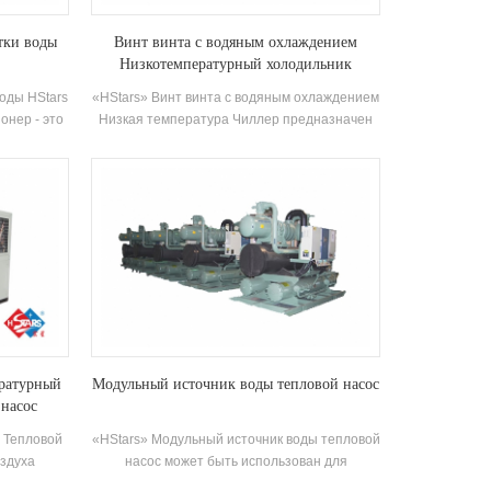
тки воды
Винт винта с водяным охлаждением
Низкотемпературный холодильник
воды HStars
«HStars» Винт винта с водяным охлаждением
онер - это
Низкая температура Чиллер предназначен
 который
для охлаждения, охлаждения и
и малых
промышленного охлаждение. Требуется
еры имеют
полный ассортимент моделей для
и сильного
удовлетворения требований различных
еет 8
охлаждающих способностей и температуры
скной воды
требования. Бренд: HSTARS
зон 21-35
Емкость
риложения:
тр, офис и
мы.
ературный
Модульный источник воды тепловой насос
 насос
 Тепловой
«HStars» Модульный источник воды тепловой
оздуха
насос может быть использован для
 среде -25
охлаждения и нагрева и может быть заменен