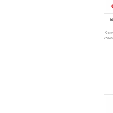
10
Свит
охлаж
энер
спосо
Kcal
ср