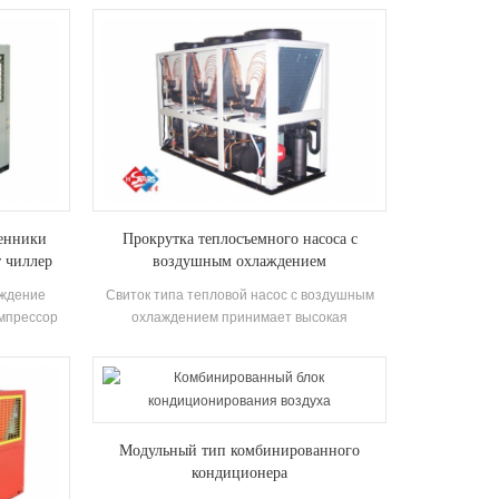
качестве
на один машины. Система может заменить
ещества не
оригинальный котел и кондиционер Система;
да готова
Охлаждающая способность достаточно,
воде между
эффективность высока, уборка и
дходит для
обслуживание просты, а рейтинг
чения пола
энергоэффективности является 5-1. уровень.
менники
Прокрутка теплосъемного насоса с
 чиллер
воздушным охлаждением
аждение
Свиток типа тепловой насос с воздушным
омпрессор
охлаждением принимает высокая
ается и
эффективность полностью закрытый
вность
компрессор прокрутки, саморазвивающийся и
нник и
изготовлено высокая эффективность
ают R22 и
оболочка и трубка Теплообменник и
теплообменник катушки, используя R22,
Модульный тип комбинированного
R134A, R407C хладагент
кондиционера