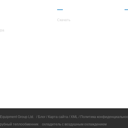
КОМПАНИИ
ПАРТНЕРСТВО
TARS
Скачать
ура
 Equipment Group Ltd.
/
Блог
/
Карта сайта
/
XML
/
Политика конфиденциально
рубный теплообменник
охладитель с воздушным охлаждением