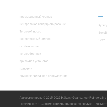
ПРОДУКЦИЯ
О 
H.S
промышленный чиллер
центральное кондиционирование
Культ
Тепловой носос
Вехой
центробежный чиллер
Честь
особый чиллер
теплообменник
приточная установка
градирни
другое холодильное оборудование
Авторское право © 2015-2026 H.Stars (Guangzhou) Refrigerating
Горячие Теги :
Система кондиционирования воздуха
Кожухот