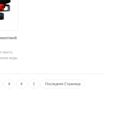
энергоэффективность до 6,7. Температура
выхода горячей воды 50 ° C Блок
рекуперации тепла может быть настроен в
соответствии с требованиями клиента
Устройство имеет в общей сложности 20
стандартных Технические характеристики.
 винтовой
п винта
чника воды
епла между
 время
ебляемая
 пригодной
8
9
Последняя Страница
большое
оздуха при
ая вода в