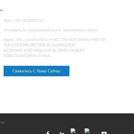
СВЯЗАТЬСЯ С НАМИ
Тель : +86 13119505727
Отправить по электронной почте :
sales@hstars.com.cn
Адрес : NO.1 GUOYUAN 4 TH RD.,THE NORTHERN PART OF
THE EASTERN SECTION OF GUANGZHOU
ECONOMIC&TECHNOLOGICAL DEVELOPMENT
ZONE,GUANGZHOU,CHINA
Свяжитесь С Нами Сейчас
сти