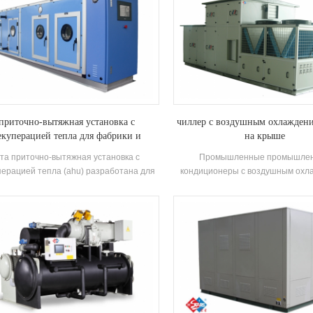
приточно-вытяжная установка с
чиллер с воздушным охлаждени
екуперацией тепла для фабрики и
на крыше
больницы
та приточно-вытяжная установка с
Промышленные промышле
перацией тепла (ahu) разработана для
кондиционеры с воздушным охл
приятий / больниц и имеет несколько
для электротехнических / хим
ций охлаждения, нагрева, увлажнения,
предприятий / текстильн
осушения и очистки воздуха.
предприятийh.stars предлагает р
фармацевтической, электро
автомобильной, полиграфической
промышленности, коммерче
строительства, обработки голоса
окружающей среды, качества в
помещениях, вентиляции су