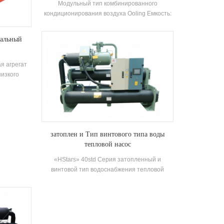
Модульный тип комбинированного
кондиционирования воздуха Ooling Емкость:
25-169 (кВт) кв Приложения: Химическая,
фотоэлектрическая, фармацевтическая,
уальный
пищевая промышленность
я агрегат
низкого
я горячей
егающим,
обренным.
затоплен и Тип винтового типа воды
тепловой насос
«HStars» 40std Серия затопленный и
винтовой тип водоснабжения тепловой
насосной агрегат использует высокая
эффективность двойной винт компрессор,
саморазвиванное и изготовлено высокая
эффективность Затопленный тип
испарителя, R22, R134A Хладагент,