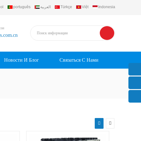
ol
português
العربية
Türkçe
Việt
Indonesia
язи
rs.com.cn
Новости И Блог
Связаться С Нами