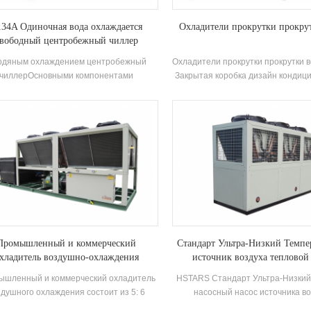
34A Одиночная вода охлаждается
Охладители прокрутки прокру
вободный центробежный чиллер
водяным охлаждением центробежный
Охладители прокрутки прокрутки 
чиллерОсновными компонентами
Закрытая коробка дизайн кондици
центробежных чиллеров являются
вид кондиционера сплит типа,
крытый Двухполюсный центробежные
широко используется в домах 
рессоры, тип спрей (падающая пленка)
офисах. Кабинетные кондицион
спарители, системы рециркуляции
преимущества высокой мощности 
жидкости хладагента, Flash-Type
ветра Power. Устройство им
ОМИЗЕРС И ОРИФТИЧЕСКАЯ ПЛАТКА
стандартных спецификаций и впу
россеги Устройства. Приложения: в
охлаждения Температура. Диапа
новном используется в центральных
°C. Бренд: HStars охлаждение
темах кондиционирования воздуха и
Диапазон: 25,7 кВт ~ 147,7 кВт П
омышленным процессом охлаждения
Фабрика, ресторан, торговый цен
другие кондиционер систе
Промышленный и коммерческий
Стандарт Ультра-Низкий Темп
хладитель воздушно-охлаждения
источник воздуха тепловой
ышленный и коммерческий охладитель
HSTARS Стандарт Ультра-Низкий
здушного охлаждения состоит из 5: 6
насосный насос источника в
окая эффективность Винт компрессор
стабильно работает в окружающей