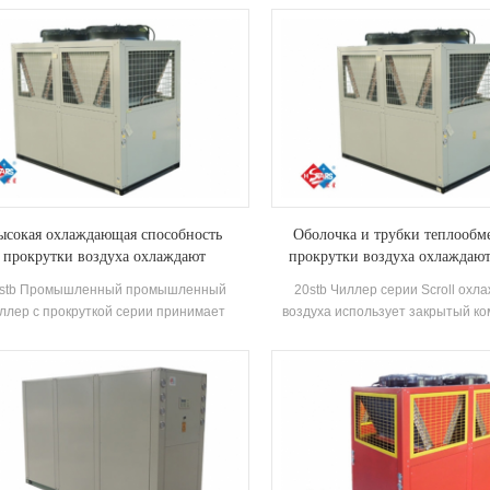
ое качество Конденсатор и испаритель,
℃ ~ 43 ℃, используя воздух в 
же оборудован брендом Электрический
источника тепла, загрязняющие в
нтроль Компоненты, которые можно
разряжены, а 55 ° C Горячая во
око использовать в разных отраслях.
удовлетворить спрос на горячей 
35-55 ° C. Функция отопления, по
прямого подачи воздуха или излу
Отопление.
ысокая охлаждающая способность
Оболочка и трубки теплооб
прокрутки воздуха охлаждают
прокрутки воздуха охлаждают
промышленный чиллер
stb Промышленный промышленный
20stb Чиллер серии Scroll охл
ллер с прокруткой серии принимает
воздуха использует закрытый к
олноценный компрессор прокрутки,
прокрутки, независимо развив
работанный высокая эффективность
производит высокая эффекти
очка и теплообменник, используя R22,
оболочка и трубка теплообме
R407C Хладагент, повышение
теплообменник катушки, приним
нергоэффективности до 2 уровней
r407c хладагенты