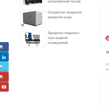
центробежный чиллер
Высок
а так
Охладители прокрутки
ко
прокрутки воды
шир
Прокрутка открытого
типа водяной
охлажденный
промышленный чиллер
В
20
чи
п
раз
Обол
э