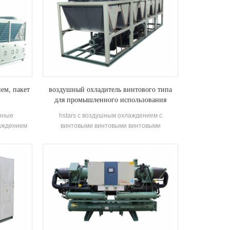
ем, пакет
воздушный охладитель винтового типа
для промышленного использования
нные
hstars с воздушным охлаждением с
аждением
винтовыми винтовыми винтовыми
ических
компрессорами hanbell винтовые
ых
компрессоры и рекуперация тепла,
ешения для
опционально для клиентов для
нной,
использования в промышленности. высокое
 и пищевой
качество с легким управлением.
ского
 и защиты
оздуха в
дов.