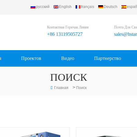
русский
English
français
Deutsch
españ
Контактная Горячая Линия
Почта Для Св
+86 13119505727
sales@hsta
я
Проектов
Видео
Партнерство
ПОИСК
>
Главная
Поиск