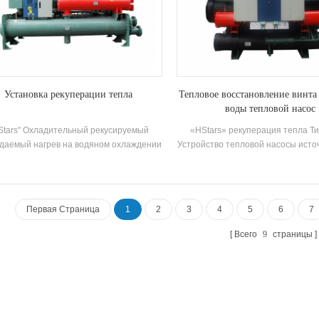
Установка рекуперации тепла
Тепловое восстановление винта
воды тепловой насос
'Stars" Охладительный рекусируемый
«HStars» рекуперация тепла Ти
даемый нагрев на водяном охлаждении
Устройство тепловой насосы исто
льзует блок восстановления тепла для
использует чиллер для обмена т
сстановления тепла, генерируемого
паром хладагента и водой во
лообменом между паром хладагента и
Операция, преобразующая потр
одой во время Процесс охлаждения,
энергия Нагрейте на пригодную к
Первая Страница
1
2
3
4
5
6
7
который предоставляет клиентам
горячей воде и обеспечивая 
ондиционирование кондиционера и
количество кондиционирования в
Всего
9
страницы
шим количеством внутреннего горячего
обеспечении кондиционер. Горяч
воду.
Жизнь.