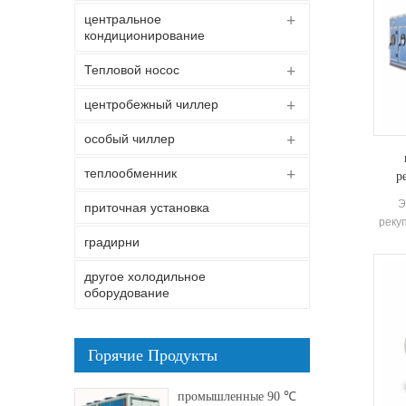
центральное
кондиционирование
Тепловой носос
центробежный чиллер
особый чиллер
теплообменник
р
Э
приточная установка
реку
пред
градирни
функ
другое холодильное
оборудование
Горячие Продукты
промышленные 90 ℃