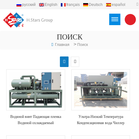
русский
English
français
Deutsch
español
português
العربية
Türkçe
Việt
Indonesia
ПОИСК
>
Главная
Поиск
Водяной винт Падающая пленка
Ультра-Низкий Температура
Водяной охлаждаемый
Конденсационная вода Чиллер
распылитель Тип чиллера