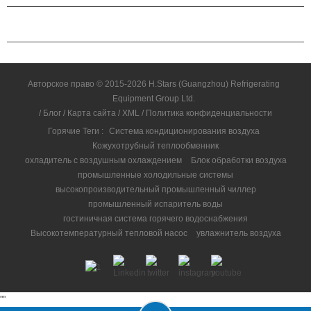
СВЯЗАТЬСЯ С НАМИ
Авторское право © 2015-2026 H.Stars (Guangzhou) Refrigerating
Equipment Group Ltd.
/
Блог
/
Карта сайта
/
XML
/
Политика конфиденциальности
Горячие Теги :
Система кондиционирования воздуха
Кожухотрубный теплообменник
охладитель с воздушным охлаждением
Блок обработки воздуха
промышленные холодильные системы
высокопроизводительный промышленный чиллер
промышленный испаритель воды
гостиничная система горячего водоснабжения
Высокотемпературный тепловой насос
увлажнитель воздуха
"
"