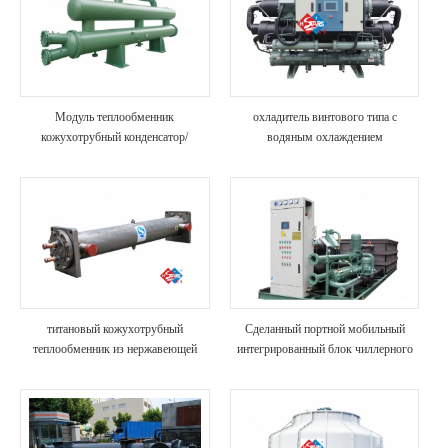
Модуль теплообменник
охладитель винтового типа с
кожухотрубный конденсатор/
водяным охлаждением
испаритель высокая прочность
газированных напитков и сиропов
анти-корозия блока охладителя для
химической промышленности
титановый кожухотрубный
Сделанный портной мобильный
теплообменник из нержавеющей
интегрированный блок чиллерного
стали испарителя
водяного чиллера для
транспортировки контейнеров