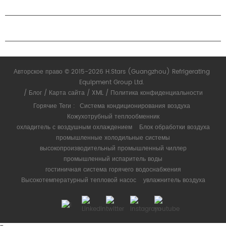
ПАРТНЕРСТВО
СВЯЗАТЬСЯ С НАМИ
Авторское право © 2015-2026 H.Stars (Guangzhou) Refrigerating
Equipment Group Ltd.
/
Блог
/
Карта сайта
/
XML
/
Политика конфиденциальности
Горячие Теги :
Система кондиционирования воздуха
Кожухотрубный теплообменник
охладитель с воздушным охлаждением
Блок обработки воздуха
промышленные холодильные системы
высокопроизводительный промышленный чиллер
промышленный испаритель воды
гостиничная система горячего водоснабжения
Высокотемпературный тепловой насос
увлажнитель воздуха