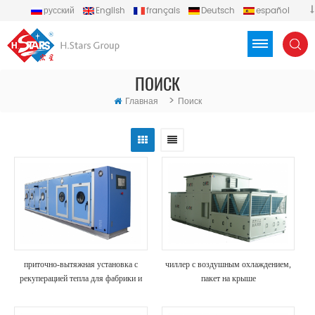
русский
English
français
Deutsch
español
português
العربية
Türkçe
Việt
Indonesia
ПОИСК
>
Главная
Поиск
приточно-вытяжная установка с
чиллер с воздушным охлаждением,
рекуперацией тепла для фабрики и
пакет на крыше
больницы