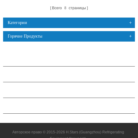
Всего
8
страницы
Категории
Горячие Продукты
ПРОДУКЦИЯ
О КОМПАНИИ H.STARS
ПАРТНЕРСТВО
СВЯЗАТЬСЯ С НАМИ
Авторское право © 2015-2026 H.Stars (Guangzhou) Refrigerating