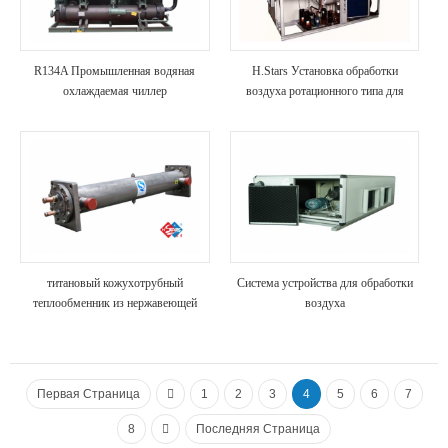
R134A Промышленная водяная
H.Stars Установка обработки
охлаждаемая чиллер
воздуха ротационного типа для
промышленного применения
титановый кожухотрубный
Система устройства для обработки
теплообменник из нержавеющей
воздуха
стали испарителя
Первая Страница
1
2
3
4
5
6
7
8
Последняя Страница