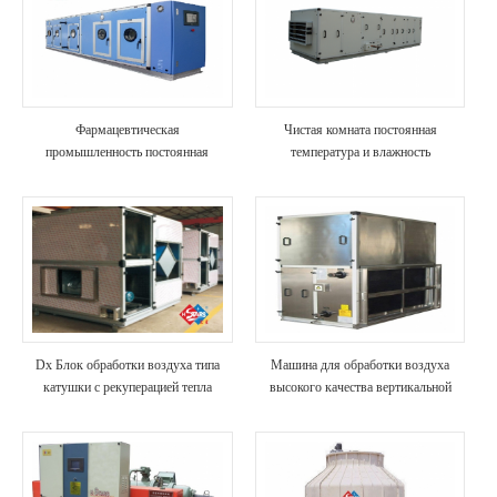
Фармацевтическая
Чистая комната постоянная
промышленность постоянная
температура и влажность
температура и влажность
кондиционер
кондиционер
Dx Блок обработки воздуха типа
Машина для обработки воздуха
катушки с рекуперацией тепла
высокого качества вертикальной
серии