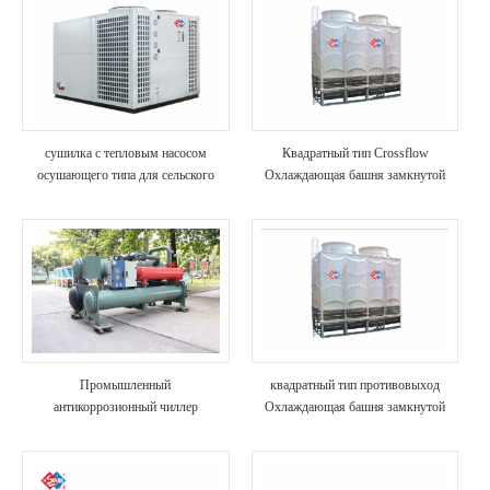
сушилка с тепловым насосом
Квадратный тип Crossflow
осушающего типа для сельского
Охлаждающая башня замкнутой
хозяйства и морепродуктов
цепи
Промышленный
квадратный тип противовыход
антикоррозионный чиллер
Охлаждающая башня замкнутой
винтового типа
цепи