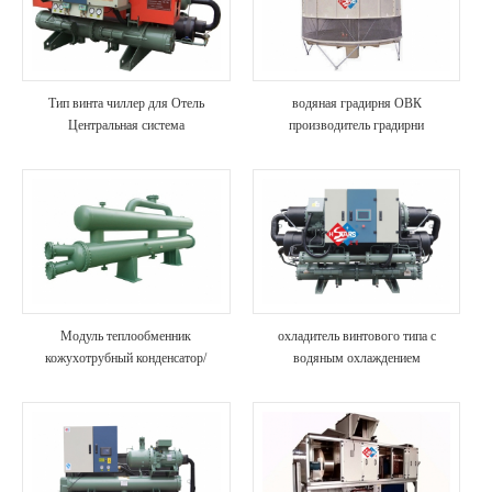
Тип винта чиллер для Отель
водяная градирня ОВК
Центральная система
производитель градирни
кондиционирования воздуха
Модуль теплообменник
охладитель винтового типа с
кожухотрубный конденсатор/
водяным охлаждением
испаритель высокая прочность
газированных напитков и сиропов
анти-корозия блока охладителя для
химической промышленности