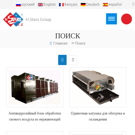
русский
English
français
Deutsch
español
português
العربية
Türkçe
Việt
Indonesia
ПОИСК
>
Главная
Поиск
Антикоррозийный блок обработки
Одиночная катушка для обогрева и
свежего воздуха из нержавеющей
охлаждения
стали