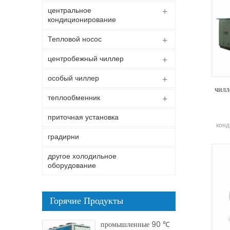
центральное
кондиционирование
Тепловой носос
центробежный чиллер
особый чиллер
чилл
теплообменник
приточная установка
конд
дл
градирни
другое холодильное
пре
оборудование
д
автом
стро
Горячие Продукты
ок
промышленные 90 ℃