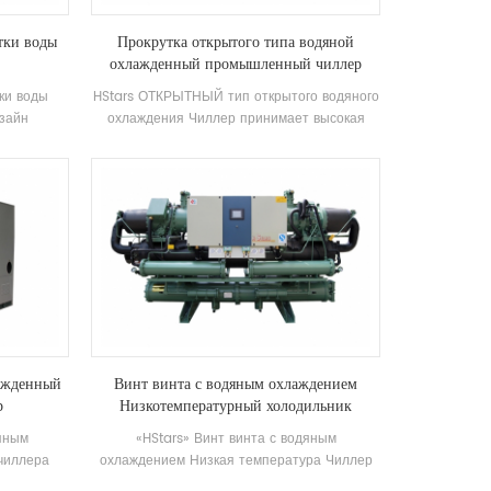
тки воды
Прокрутка открытого типа водяной
охлажденный промышленный чиллер
ки воды
HStars ОТКРЫТНЫЙ тип открытого водяного
изайн
охлаждения Чиллер принимает высокая
нера сплит
эффективность Компоненты компрессора и
ся в домах
электронные компоненты, оснащенные
ндиционеры
отличным охлаждающим конденсатором и
ощности и
испаритель
во имеет 8
скной воды
зон 21-35
Емкость
риложения:
тр, офис и
мы.
лажденный
Винт винта с водяным охлаждением
р
Низкотемпературный холодильник
дяным
«HStars» Винт винта с водяным
чиллера
охлаждением Низкая температура Чиллер
улирующим
предназначен для охлаждения, охлаждения