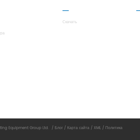
ОМПАНИИ
ПАРТНЕРСТВО
С
ARS
Скачать
ура
ting Equipment Group Ltd.
/
Блог
/
Карта сайта
/
XML
/
Политика