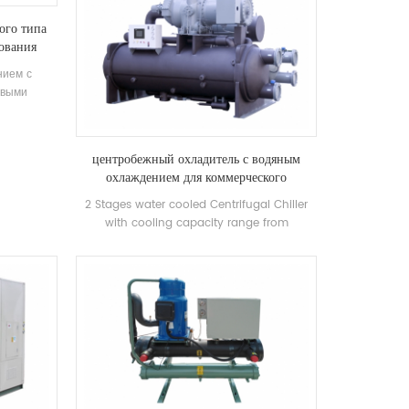
ого типа
ования
нием с
овыми
товые
тепла,
 для
центробежный охладитель с водяным
и. высокое
охлаждением для коммерческого
ием.
использования в гостиницах
2 Stages water cooled Centrifugal Chiller
with cooling capacity range from
500~1500RT . Centrifugal chiller is so
reliable, so high-performing, so future-
proof that once it’s installed, you may
never have to think about it again. Low
maintance cost.