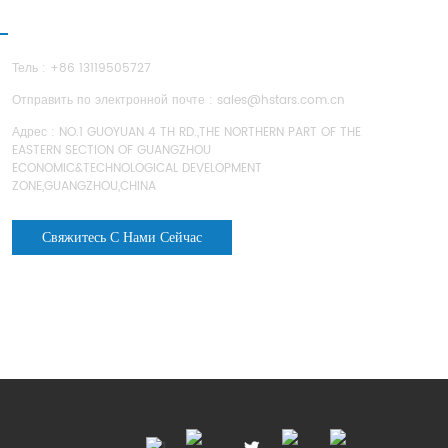
ВЯЗАТЬСЯ С НАМИ
Тель : +86 13119505727
Отправить по электронной почте :
sales@hstars.com.cn
Адрес : NO.1 GUOYUAN 4 TH RD.,THE NORTHERN PART OF THE
EASTERN SECTION OF GUANGZHOU
ECONOMIC&TECHNOLOGICAL DEVELOPMENT
ZONE,GUANGZHOU,CHINA
Свяжитесь С Нами Сейчас