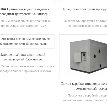
34A Одиночная вода охлаждается
Охладители прокрутки прокру
вободный центробежный чиллер
одяным охлаждением центробежный
Охладители прокрутки прокрут
чиллерОсновными компонентами
HStars Закрытая коробка д
центробежных чиллеров являются
кондиционер - это вид кондицио
крытый Двухполюсный центробежные
типа, который широко использует
ессоры, тип спрей (падающая пленка)
и малых офисах. Кабинетные ко
спарители, системы рециркуляции
имеют преимущества высокой м
жидкости хладагента, Flash-Type
сильного ветра Power. Устройст
Затопленный тип винт низкий
ОМИЗЕРС И ОРИФТИЧЕСКАЯ ПЛАТКА
стандартных спецификаций и впу
температурный блок чиллер
россеги Устройства. Приложения: в
охлаждения Температура. Диапа
новном используется в центральных
°C. Бренд: HStars охлаждение
 Серия затопленный винт типа Низкая
темах кондиционирования воздуха и
Диапазон: 25,7 кВт ~ 147,7 кВт П
пература Чиллер принимает высокая
омышленным процессом охлаждения
Фабрика, ресторан, торговый цен
ктивность двойной винт компрессор,
другие кондиционер систе
развивающийся иизготовлено высокая
Свиток коробки типа воды ох
эффективность Затопленный тип
промышленный чилле
спарителя, R22 и R134A хладагент.
тановление тепла можно настроить на
Прокрутка с коробкой с во
ве термических клиентов. Устройство
охлаждением промышленного 
меет 39 стандартных Технические
оснащена водяным баком и цирк