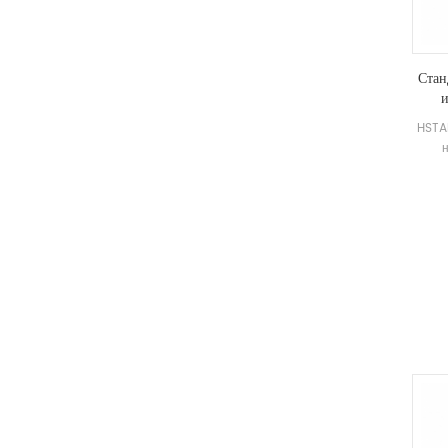
Стан
и
HSTA
н
ста
-25 ℃
источ
разр
удовл
35-
для п