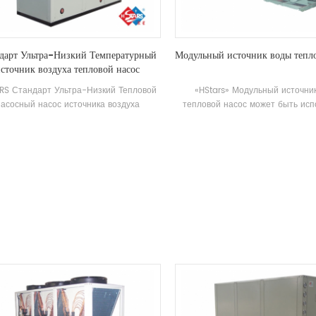
50% по сравнению с обычным 
отопления, который может зна
уменьшить операцию стоим
дарт Ультра-Низкий Температурный
Модульный источник воды тепл
сточник воздуха тепловой насос
RS Стандарт Ультра-Низкий Тепловой
«HStars» Модульный источни
асосный насос источника воздуха
тепловой насос может быть исп
бильно работает в окружающей среде
для охлаждения и нагрева и мо
 ~ 43 ℃, используя воздух в качестве
заменен на один машины. Сист
ника тепла, загрязняющие вещества не
заменить оригинальный кот
яжены, а 55 ° C Горячая вода готова
кондиционер Система; Охла
етворить спрос на горячей воде между
способность достаточно, эффек
55 ° C. Функция отопления, подходит
высока, уборка и обслуживание 
рямого подачи воздуха или излучения
рейтинг энергоэффективности явл
пола Отопление.
уровень.