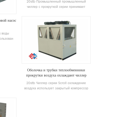
20stb Промышленный промышленный
методом
чиллер с прокруткой серии принимает
чительно
полноценный компрессор прокрутки,
ость.
разработанный высокая эффективность
овой насос
Оболочка и теплообменник, используя R22,
R407C Хладагент, повышение
энергоэффективности до 2 уровней
к воды
ользован
жет быть
ема может
ел и
ждающая
тивность
Оболочка и трубки теплообменники
просты, а
прокрутки воздуха охлаждают чиллер
яется 5-1.
20stb Чиллер серии Scroll охлаждение
воздуха использует закрытый компрессор
прокрутки, независимо развивается и
производит высокая эффективность
оболочка и трубка теплообменник и
теплообменник катушки, принимают R22 и
r407c хладагенты