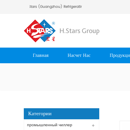
ро Пожаловать В H.Stars (Guangzhou) Refrigerating Equipment Group Ltd.
Главная
Насчет Нас
Продукци
Категории
промышленный чиллер