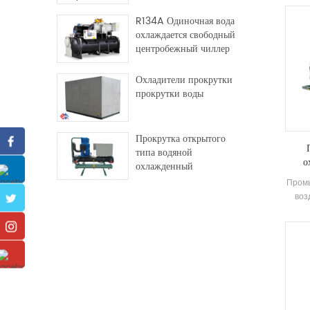
R134A Одиночная вода
охлаждается свободный
центробежный чиллер
Охладители прокрутки
прокрутки воды
Прокрутка открытого
типа водяной
о
охлажденный
промышленный чиллер
Промы
воз
выс
испа
Эл
ко