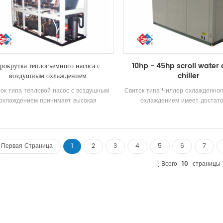
рокрутка теплосъемного насоса с
10hp - 45hp scroll water
воздушным охлаждением
chiller
ок типа тепловой насос с воздушным
Свиток типа Чиллер охлажденно
охлаждением принимает высокая
охлаждением имеет достат
ффективность полностью закрытый
пропускную способность охла
рессор прокрутки, саморазвивающийся
высокую эффективность, легкую 
изготовлено высокая эффективность
обслуживание, а рейтин
болочка и трубка Теплообменник и
энергоэффективности - 4-2. Ох
Первая Страница
1
2
3
4
5
6
7
лообменник катушки, используя R22,
способность Диапазон: 21500 
R134A, R407C хладагент
113400 Kcal (10HP ~ 45HP), под
Всего
10
страницы
малых и средних офисов, зав
семинаров, отелей, вилл и 