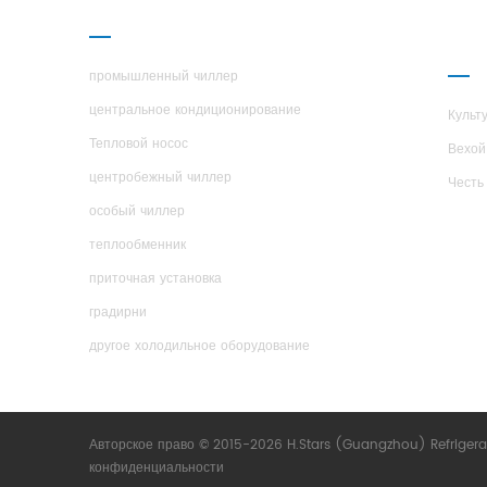
ПРОДУКЦИЯ
О К
H.ST
промышленный чиллер
центральное кондиционирование
Культ
Тепловой носос
Вехой
центробежный чиллер
Честь
особый чиллер
теплообменник
приточная установка
градирни
другое холодильное оборудование
Авторское право © 2015-2026 H.Stars (Guangzhou) Refrigera
конфиденциальности