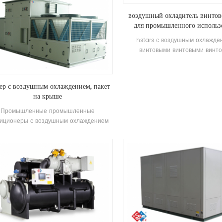
воздушный охладитель винтов
для промышленного использ
hstars с воздушным охлажде
винтовыми винтовыми винт
компрессорами hanbell вин
компрессоры и рекуперация 
опционально для клиентов
ер с воздушным охлаждением, пакет
использования в промышленност
на крыше
качество с легким управлен
Промышленные промышленные
иционеры с воздушным охлаждением
я электротехнических / химических
предприятий / текстильных
дприятийh.stars предлагает решения
ля фармацевтической, электронной,
обильной, полиграфической и пищевой
промышленности, коммерческого
ительства, обработки голоса и защиты
ружающей среды, качества воздуха в
помещениях, вентиляции судов.