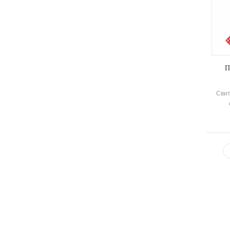
П
Свит
э
комп
и 
о
теп