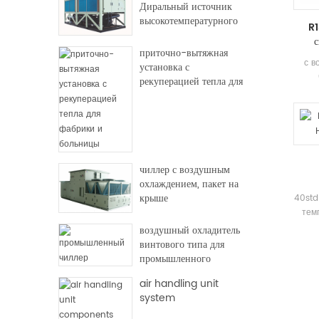
Диральный источник
высокотемпературного
R1
теплового насоса
с
приточно-вытяжная
с в
установка с
рекуперацией тепла для
фабрики и больницы
полу
компр
И
ЭКОН
чиллер с воздушным
Д
охлаждением, пакет на
ос
крыше
40std
сис
тем
пр
эффе
воздушный охладитель
само
винтового типа для
промышленного
и
использования
air handling unit
Восс
system
осно
и