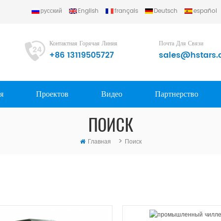
русский
English
français
Deutsch
español
.
Контактная Горячая Линия
Почта Для Связи
+86 13119505727
sales@hstars.
я
Проектов
Видео
Партнерство
ПОИСК
>
Главная
Поиск