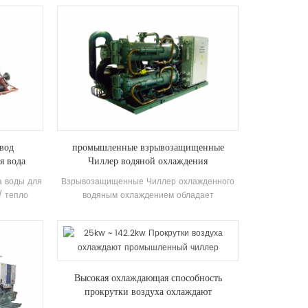
твии с
и промышленного охлаждение. Требуется
 хорошо
полный ассортимент моделей для
ренда и
удовлетворения требований различных
ненты. Он
охлаждающих способностей и температуры
оболочка и
требования. Бренд: HSTARS
ители.
вод
промышленные взрывозащищенные
я вода
Чиллер водяной охлаждения
а воды для
Взрывозащищенные Чиллер охлажденного
/ тепло
водяным охлаждением обладает
ание для
характеристиками взрывозащищенного,
ое и
повышенной безопасности, заполненной на
а горячего
нефтью, беззажизненной, неисчисованной,
ругих мест
горшкой и герметичкой и т. Д., Что подходит
ла от
дляСамозалагаемая внутренняя
Высокая охлаждающая способность
экономя
космическая среда с взрывоопасной газовой
прокрутки воздуха охлаждают
смесью в воздух.
промышленный чиллер
 это 30% ~