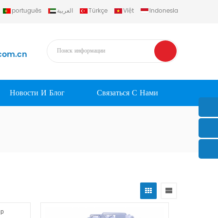
português
العربية
Türkçe
Việt
Indonesia
com.cn
Новости И Блог
Связаться С Нами