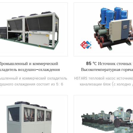
характеристики.
водяным насосом в соответс
охлаждающей способностью, с
известными компрессорами б
электронным управлением компо
оснащен высокая эффективность 
трубка конденсаторы и испар
Промышленный и коммерческий
85 ℃ Источник сточных 
хладитель воздушно-охлаждения
Высокотемпературная горяча
шленный и коммерческий охладитель
HSTARS тепловой насос источник
душного охлаждения состоит из 5: 6
канализации блок (с холодно 
окая эффективность Винт компрессор
восстановление) Это оборудов
Высокое качество Конденсатор и
горячей воды, разработанн
ритель, а также оборудован брендом
произведенное для бани, бассейн
ектрический контроль Компоненты,
весеннего бассейна, бассейна и д
торые можно широко использовать в
для купания, извлечение теп
разных отраслях.
отечественных сточных вод, 
энергии и защита
Environment.Energy.Сохранение -