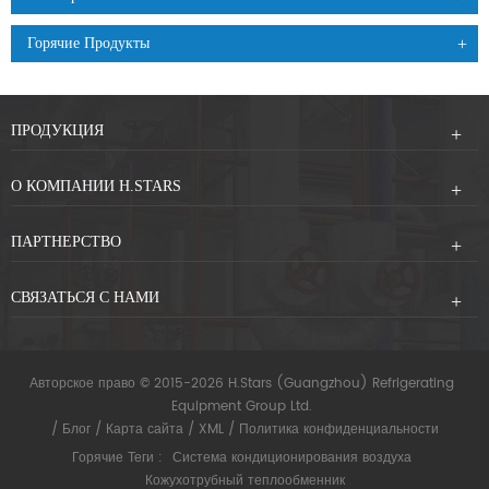
Горячие Продукты
ПРОДУКЦИЯ
О КОМПАНИИ H.STARS
ПАРТНЕРСТВО
СВЯЗАТЬСЯ С НАМИ
Авторское право © 2015-2026 H.Stars (Guangzhou) Refrigerating
Equipment Group Ltd.
/
Блог
/
Карта сайта
/
XML
/
Политика конфиденциальности
Горячие Теги :
Система кондиционирования воздуха
Кожухотрубный теплообменник