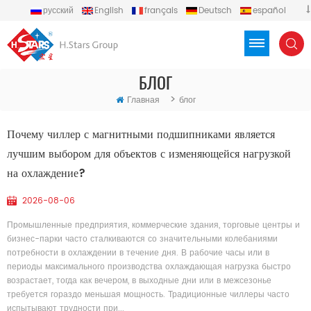
русский
English
français
Deutsch
español
português
العربية
Türkçe
Việt
Indonesia
БЛОГ
>
Главная
блог
Почему чиллер с магнитными подшипниками является
лучшим выбором для объектов с изменяющейся нагрузкой
на охлаждение?
2026-08-06
Промышленные предприятия, коммерческие здания, торговые центры и
бизнес-парки часто сталкиваются со значительными колебаниями
потребности в охлаждении в течение дня. В рабочие часы или в
периоды максимального производства охлаждающая нагрузка быстро
возрастает, тогда как вечером, в выходные дни или в межсезонье
требуется гораздо меньшая мощность. Традиционные чиллеры часто
испытывают трудности при...