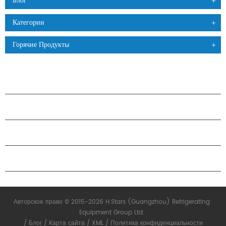
Блог
Категории
Горячие Продукты
ПРОДУКЦИЯ
О КОМПАНИИ H.STARS
ПАРТНЕРСТВО
СВЯЗАТЬСЯ С НАМИ
Авторское право © 2015-2026 H.Stars (Guangzhou) Refrigerating
Equipment Group Ltd.
/
Блог
/
Карта сайта
/
XML
/
Политика конфиденциальности