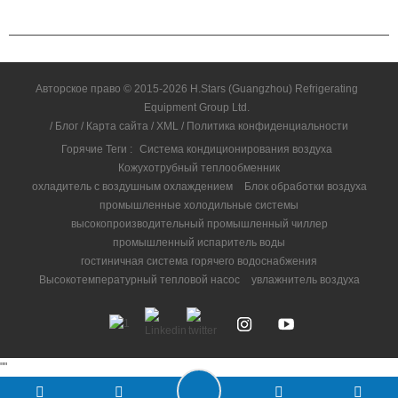
СВЯЗАТЬСЯ С НАМИ
Авторское право © 2015-2026 H.Stars (Guangzhou) Refrigerating
Equipment Group Ltd.
/
Блог
/
Карта сайта
/
XML
/
Политика конфиденциальности
Горячие Теги :
Система кондиционирования воздуха
Кожухотрубный теплообменник
охладитель с воздушным охлаждением
Блок обработки воздуха
промышленные холодильные системы
высокопроизводительный промышленный чиллер
промышленный испаритель воды
гостиничная система горячего водоснабжения
Высокотемпературный тепловой насос
увлажнитель воздуха
"
"