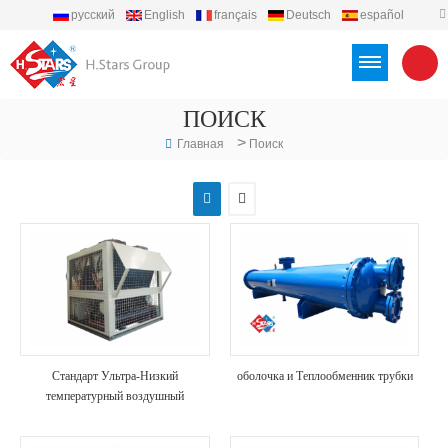
русский
English
français
Deutsch
español
português
العربية
Türkçe
Việt
Indonesia
ПОИСК
>
Главная
Поиск
Стандарт Ультра-Низкий
оболочка и Теплообменник трубки
температурный воздушный
источник горячей воды