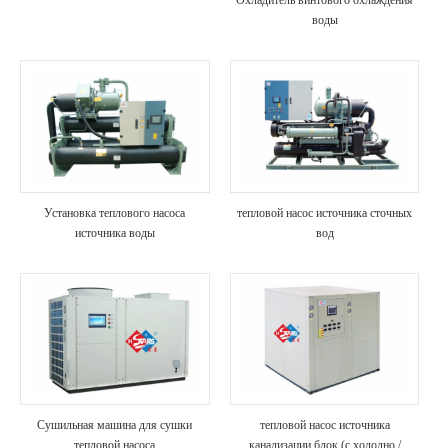
Охладитель винтового охлаждения
воды
Установка теплового насоса
тепловой насос источника сточных
источника воды
вод
Сушильная машина для сушки
тепловой насос источника
тепловой насоса
канализации блок (с холодно /