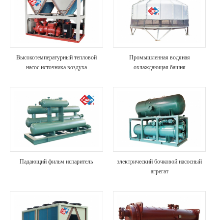
Высокотемпературный тепловой
Промышленная водяная
насос источника воздуха
охлаждающая башня
Падающий фильм испаритель
электрический бочковой насосный
агрегат