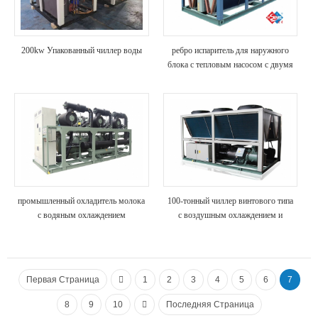
200kw Упакованный чиллер воды
ребро испаритель для наружного
блока с тепловым насосом с двумя
источниками питания
промышленный охладитель молока
100-тонный чиллер винтового типа
с водяным охлаждением
с воздушным охлаждением и
рекуперацией тепла
Первая Страница
1
2
3
4
5
6
7
8
9
10
Последняя Страница