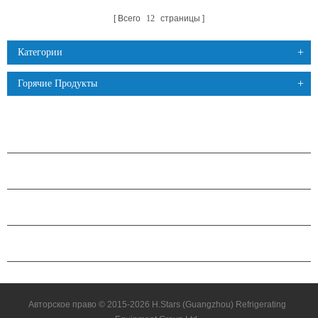
Всего
12
страницы
Категории
Горячие Продукты
ПРОДУКЦИЯ
О КОМПАНИИ H.STARS
ПАРТНЕРСТВО
СВЯЗАТЬСЯ С НАМИ
Авторское право © 2015-2026 H.Stars (Guangzhou) Refrigerating