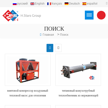
русский
English
français
Deutsch
español
português
العربية
Türkçe
Việt
Indonesia
ПОИСК
>
Главная
Поиск
винтовой компрессор воздушный
титановый кожухотрубный
тепловой насос для отопления
теплообменник из нержавеющей
стали испарителя