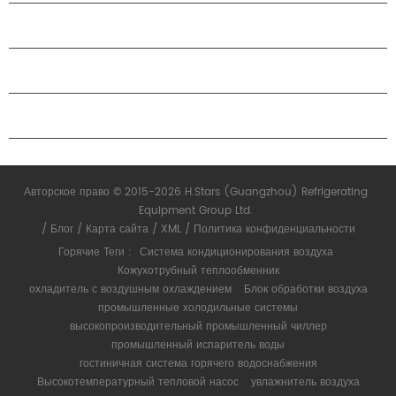
О КОМПАНИИ H.STARS
ПАРТНЕРСТВО
СВЯЗАТЬСЯ С НАМИ
Авторское право © 2015-2026 H.Stars (Guangzhou) Refrigerating
Equipment Group Ltd.
/
Блог
/
Карта сайта
/
XML
/
Политика конфиденциальности
Горячие Теги :
Система кондиционирования воздуха
Кожухотрубный теплообменник
охладитель с воздушным охлаждением
Блок обработки воздуха
промышленные холодильные системы
высокопроизводительный промышленный чиллер
промышленный испаритель воды
гостиничная система горячего водоснабжения
Высокотемпературный тепловой насос
увлажнитель воздуха