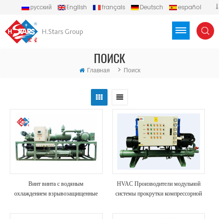
русский
English
français
Deutsch
español
português
العربية
Türkçe
Việt
Indonesia
ПОИСК
>
Главная
Поиск
Винт винта с водяным
HVAC Производители модульной
охлаждением взрывозащищенные
системы прокрутки компрессорной
чиллер
воды охлажденный чиллер