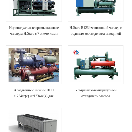
Индивидуальные промышленные
H.Stars R1234ze винтовой чиллер с
чиллеры H.Stars с 7 элементами
водяным охлаждением и водяной
управления VFD
тепловой насос
Хладагенты с низким ПГП
Ультранизкотемпературный
r1234ze(e) и r1234ze(z) для
охладитель рассола
высокотемпературных
геотермальных тепловых насосов