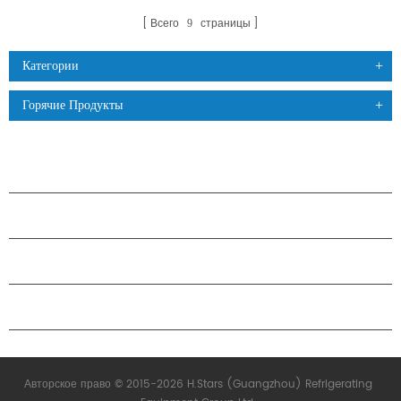
Всего
страницы
9
Категории
Горячие Продукты
ПРОДУКЦИЯ
О КОМПАНИИ H.STARS
ПАРТНЕРСТВО
СВЯЗАТЬСЯ С НАМИ
Авторское право © 2015-2026 H.Stars (Guangzhou) Refrigerating