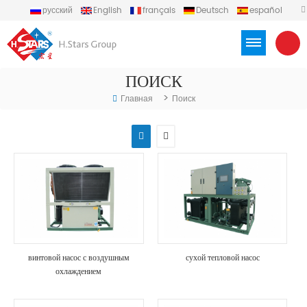
русский
English
français
Deutsch
español
português
العربية
Türkçe
Việt
Indonesia
ПОИСК
>
Главная
Поиск
винтовой насос с воздушным
сухой тепловой насос
охлаждением