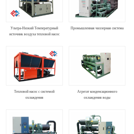
Ультра-Низкий Температурный
Промышленная чиллерная система
источник воздуха тепловой насос
Тепловой насос с системой
Агрегат конденсационного
охлаждения
охлаждения воды