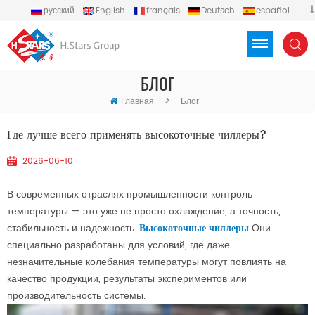
русский
English
français
Deutsch
español
português
العربية
Türkçe
Việt
Indonesia
БЛОГ
>
Главная
Блог
Где лучше всего применять высокоточные чиллеры?
2026-06-10
В современных отраслях промышленности контроль
температуры — это уже не просто охлаждение, а точность,
стабильность и надежность.
Высокоточные чиллеры
Они
специально разработаны для условий, где даже
незначительные колебания температуры могут повлиять на
качество продукции, результаты экспериментов или
производительность системы.