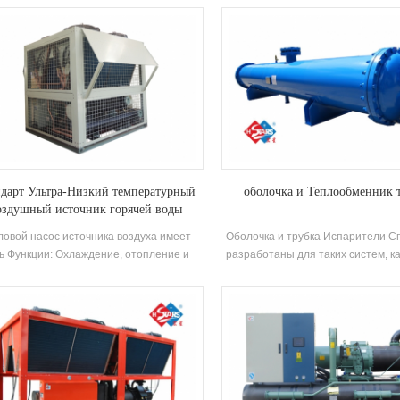
Компрессор и обладает
горячей воды, разработанн
энергоэффективностью до 2,5,
произведенное для бани, бассейн
азработанная для гальванического
весеннего бассейна, бассейна и д
тия, печати и окрашивания, медицины
для купания, извлечение теп
и других промышленности.
отечественных сточных вод, эконо
и защита Environment.Energy.Сох
это 30% ~ 50% по сравнению с
методом отопления, который
значительно уменьшить опе
стоимость.
дарт Ультра-Низкий температурный
оболочка и Теплообменник 
оздушный источник горячей воды
ловой насос источника воздуха имеет
Оболочка и трубка Испарители С
ь Функции: Охлаждение, отопление и
разработаны для таких систем, к
тренняя горячая вода классификация.
кондиционирования воздуха, 
может реализовать летнее охлаждение
охлаждения и тепловой на
 зима Отопление. Он обеспечивает
обрабатывающая обработка. Ег
еннюю горячую воду на весь год, так что
техническое обслуживание, в
а машина может быть использована,
теплопередача, широко исполь
няя пространство для пола и снижение
химических процессах, электрос
рвоначальных инвестиций, сохраняя
холодильных машинах и других 
ше чем 40% стоимости использование.