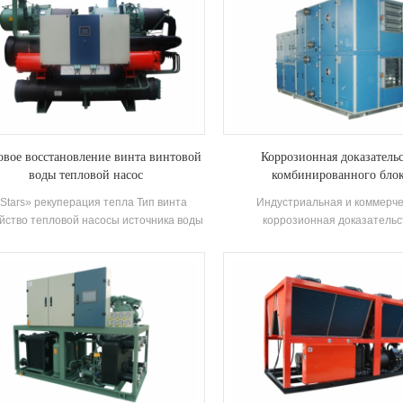
овое восстановление винта винтовой
Коррозионная доказатель
воды тепловой насос
комбинированного бло
кондиционирования возд
Stars» рекуперация тепла Тип винта
Индустриальная и коммерче
йство тепловой насосы источника воды
коррозионная доказательс
ьзует чиллер для обмена тепла между
комбинированного кондициони
аром хладагента и водой во время
воздуха с бегуном рекуперации т
рация, преобразующая потребляемая
блок кондиционирования воздух
ия Нагрейте на пригодную к пригодной
используется в отрасли промышл
орячей воде и обеспечивая большое
коррозионной доказательством т
ество кондиционирования воздуха при
печении кондиционер. Горячая вода в
Жизнь.