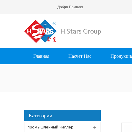
Добро Пожаловать В H.Stars (Guangzhou) 
Главная
Насчет Нас
Продукци
Категории
промышленный чиллер