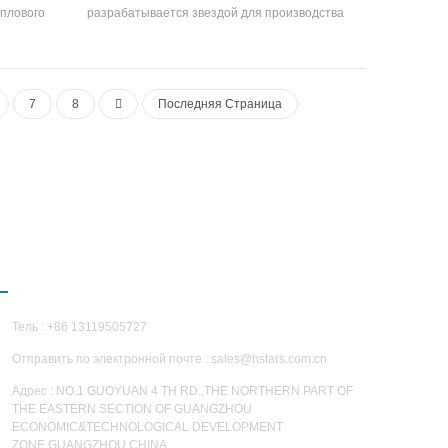
еплового
разрабатывается звездой для производства
 основном
сушки горячего воздуха продукты Он
ветствует
использует воздух в качестве низкого уровня
 и летнего
теплового источника для производства
 тепловой
горячего воздуха, который является
7
8
Последняя Страница
альный
энергосберегающим, эффективным и
тема
экологически чистым по сравнению с другими
ктивность
способами производства горячей воздух.
ционером
Stars
он: 98kw ~
119kw ~
больницы,
СВЯЗАТЬСЯ С НАМИ
е районы.
Тель : +86 13119505727
Отправить по электронной почте :
sales@hstars.com.cn
Адрес : NO.1 GUOYUAN 4 TH RD.,THE NORTHERN PART OF
THE EASTERN SECTION OF GUANGZHOU
ECONOMIC&TECHNOLOGICAL DEVELOPMENT
ZONE,GUANGZHOU,CHINA