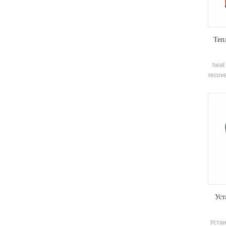
Теп
heat 
recove
low
whi
frie
dur
r
effic
Brand
Appli
Уст
Устан