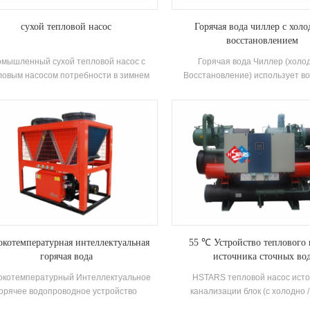
сухой тепловой насос
Горячая вода чиллер с хол
восстановлением
омышленный сухой тепловой насос с
Горячая вода Чиллер (холо
ловым насосом потребности в зимнем
Восстановление) использует во
оплении и летнем охлаждении через
низкий источник тепла для прои
едовую теплоту источника воды насос
тепла вода. Энергосбережение,
ральной системы кондиционирования.
эффективность и охрана окружаю
оме того, есть нет необходимости в
отходы холода, разряженные в 
стеме котельной для отопления, не
нагрева, восстанавливаются
ебуется градирня для охлаждение и
устройство холодного восстановл
утствие загрязнения или выбросов во
повышения всеобъемлю
время использования.
энергоэффективности и реал
холодильника затраты на 
окотемпературная интеллектуальная
55 ℃ Устройство теплового 
горячая вода
источника сточных во
окотемпературный Интеллектуальное
HSTARS тепловой насос исто
орячее водопроводное устройство
канализации блок (с холодно 
имает новые высокая эффективность
восстановление) Это оборудов