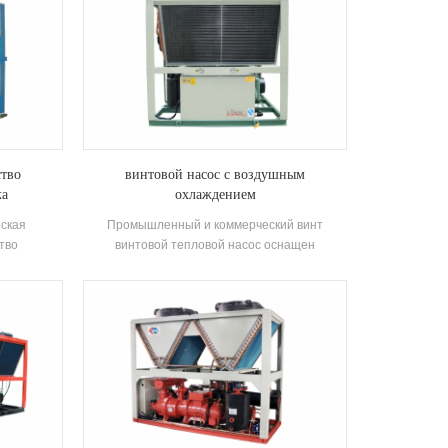
ство
винтовой насос с воздушным
ка
охлаждением
уха
ская
Промышленный и коммерческий винт
тво
винтовой тепловой насос оснащен
рования
высокоэффективной Обозчатый
епла, этот
теплообменник и широко используется в
а широко
строительстве систем кондиционирования
енности с
воздуха, малых и средних офисов, заводских
ребования.
мастерских, винных отельных магазинов,
вилл и других кондиционеров