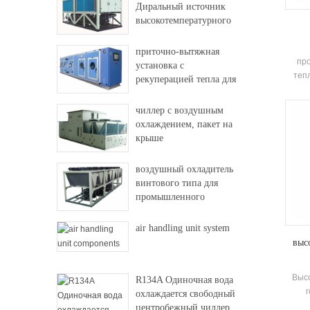
Диральный источник
высокотемпературного
теплового насоса
приточно-вытяжная
пр
установка с
теп
рекуперацией тепла для
от
фабрики и больницы
пер
чиллер с воздушным
цент
охлаждением, пакет на
кр
крыше
си
тр
воздушный охладитель
отс
винтового типа для
промышленного
использования
air handling unit system
выс
Выс
R134A Одиночная вода
г
охлаждается свободный
прин
центробежный чиллер