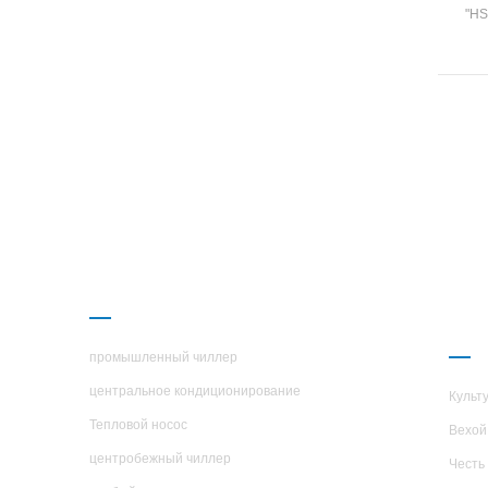
"HS
насос
потр
ох
н
Con
Эн
о
си
сп
От
Пр
ПРОДУКЦИЯ
О 
H.S
промышленный чиллер
центральное кондиционирование
Культ
Тепловой носос
Вехой
центробежный чиллер
Честь