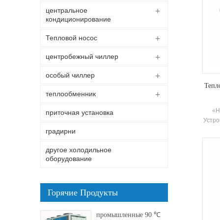
центральное
кондиционирование
Тепловой носос
центробежный чиллер
особый чиллер
Тепл
теплообменник
«H
приточная установка
Устро
испол
градирни
п
другое холодильное
Опе
оборудование
энерг
г
колич
обес
Горячие Продукты
промышленные 90 ℃