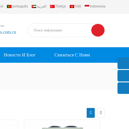
ol
português
العربية
Türkçe
Việt
Indonesia
язи
rs.com.cn
Новости И Блог
Связаться С Нами