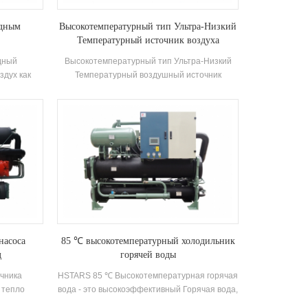
одным
Высокотемпературный тип Ультра-Низкий
Температурный источник воздуха
тепловой насос
дный
Высокотемпературный тип Ультра-Низкий
здух как
Температурный воздушный источник
зводства
тепловой насосной блок изготовлен из 85 ° C
 высокая
Высокотемпературная горячая вода через
щей среды,
тепловой насос с номинальной
процессе
теплопроводностью 88 кВт Входная
 через
мощность 37,5 кВт Диапазон температуры
ения, для
горячей воды 55 ° C-85 ° C
щей
изации
нулю
насоса
85 ℃ высокотемпературный холодильник
д
горячей воды
чника
HSTARS 85 ℃ Высокотемпературная горячая
/ тепло
вода - это высокоэффективный Горячая вода,
ание для
разработанная и изготовленная на HStars.