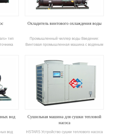
ос
Охладитель винтового охлаждения воды
ars» тип
Промышленный чиллер воды Введение:
сточника
Винтовая промышленная машина с водяным
ой энергии
охлаждением представляет собой серию
энергии и
продуктов для промышленного приложения.
зимнего
Есть 52 стандартных спецификаций для блок
ия через
Бренд: HStars Охлаждающая способность
аземного
Диапазон: 120,3 кВт ~ 9699.8kw Приложения:
ционера
Химическая, фармацевтическая,
50%
промышленное переработка, пищевая
нению с
обработка и другие промышленные объекты
опления
ждающая
 7931KW;
 9214KW
чных вод
Сушильная машина для сушки тепловой
насоса
ных вод
HSTARS Устройство сушки теплового насоса