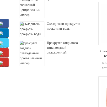
р
покры
Охладители прокрутки
прокрутки воды
Прокрутка открытого
типа водяной
Стан
охлажденный
в
промышленный чиллер
Теп
пят
вну
Это 
и
внутр
одн
сохра
пе
боль