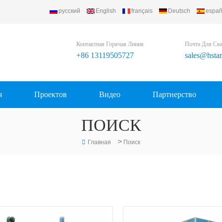
русский
English
français
Deutsch
españ
Refrigerating Equipment Group Ltd..
Контактная Горячая Линия
Почта Для Св
+86 13119505727
sales@hsta
я
Проектов
Видео
Партнерство
ПОИСК
>
Главная
Поиск