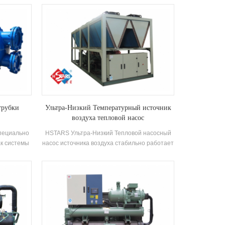
ое и
Температура входного и выпускной воды с
а горячего
низкой температурой источника тепла
ругих мест
составляет 5-20 ℃, а диапазон нанесения -
ла от
шириной. Температура воды на стороне
мя энергии
высокой температуры находится между 65-
ранение -
85 ℃. Принять зеленую охрану окружающей
 обычным
среды хладагент HFC-134A.
 может
рацию
трубки
Ультра-Низкий Температурный источник
воздуха тепловой насос
пециально
HSTARS Ультра-Низкий Тепловой насосный
ак системы
насос источника воздуха стабильно работает
системы
в окружающей среде -25 ℃ ~ 43 ℃, используя
сос
воздух в качестве источника тепла,
о удобное
загрязняющие вещества не разряжены, а 55
ысокая
℃ Горячая вода готова удовлетворить спрос
зуется в
на горячей воде между 35-55 ℃. Он имеет
танциях,
функцию нагрева и подходит для прямого
случаях.
подачи воздуха или излучения пола
Отопление.