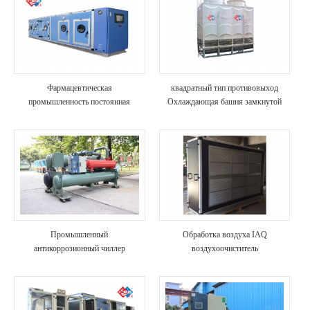
Фармацевтическая
квадратный тип противовыход
промышленность постоянная
Охлаждающая башня замкнутой
температура и влажность
цепи
кондиционер
Промышленный
Обработка воздуха IAQ
антикоррозионный чиллер
воздухоочиститель
винтового типа