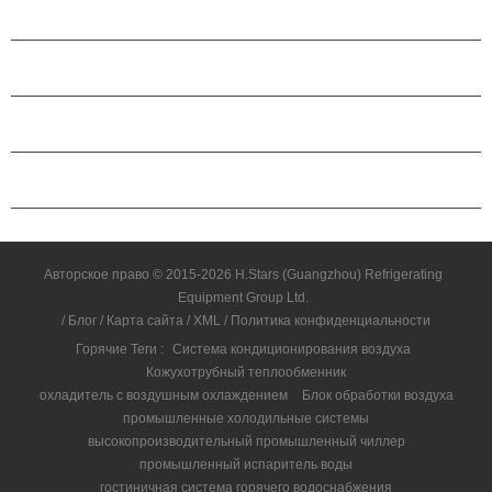
ПРОДУКЦИЯ
О КОМПАНИИ H.STARS
ПАРТНЕРСТВО
СВЯЗАТЬСЯ С НАМИ
Авторское право © 2015-2026 H.Stars (Guangzhou) Refrigerating
Equipment Group Ltd.
/
Блог
/
Карта сайта
/
XML
/
Политика конфиденциальности
Горячие Теги :
Система кондиционирования воздуха
Кожухотрубный теплообменник
охладитель с воздушным охлаждением
Блок обработки воздуха
промышленные холодильные системы
высокопроизводительный промышленный чиллер
промышленный испаритель воды
гостиничная система горячего водоснабжения