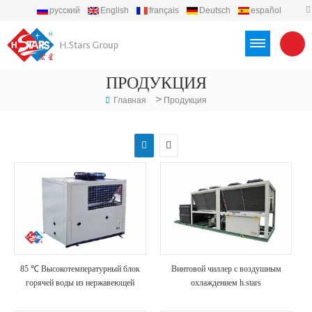
русский
English
français
Deutsch
español
português
العربية
Türkçe
Việt
Indonesia
ПРОДУКЦИЯ
>
Главная
Продукция
85 ℃ Высокотемпературный блок
Винтовой чиллер с воздушным
горячей воды из нержавеющей
охлаждением h.stars
стали