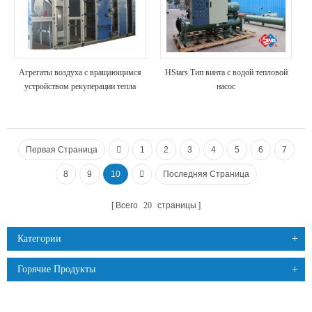
Агрегаты воздуха с вращающимся
HStars Тип винта с водой тепловой
устройством рекуперации тепла
насос
Первая Страница
1
2
3
4
5
6
7
8
9
10
Последняя Страница
Всего
20
страницы
Категории
Горячие Продукты