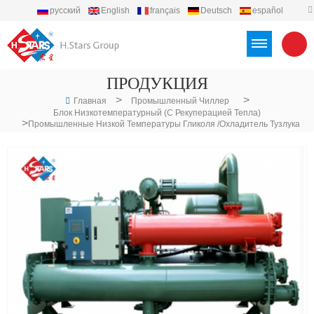
русский
English
français
Deutsch
español
português
العربية
Türkçe
Việt
Indonesia
ПРОДУКЦИЯ
>
>
Главная
Промышленный Чиллер
Блок Низкотемпературный (с Рекуперацией Тепла)
>
Промышленные Низкой Температуры Гликоля /Охладитель Тузлука