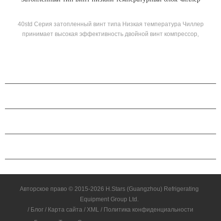
холодильник
«HStars» Винт винта с водяным охлаждением Низкая температура
Чиллер предназначен для охлаждения, охлаждения и
промышленного охлаждение. Требуется полный ассортимент
моделей для удовлетворения требований различных охлаждающих
способностей и температуры требования. Бренд: HSTARS
ПРОДУКЦИЯ
О КОМПАНИИ H.STARS
ПАРТНЕРСТВО
СВЯЗАТЬСЯ С НАМИ
Авторское право © 2015-2026 H.Stars (Guangzhou) Refrigerating
Equipment Group Ltd.
/
Блог
/
Карта сайта
/
XML
/
Политика конфиденциальности