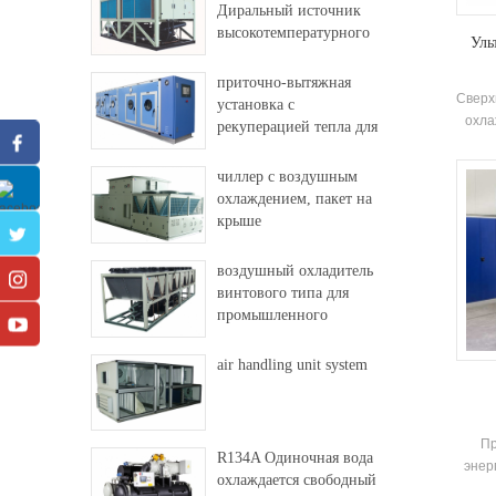
Диральный источник
высокотемпературного
Уль
теплового насоса
приточно-вытяжная
Сверх
установка с
охла
рекуперацией тепла для
чилле
фабрики и больницы
чиллер с воздушным
осна
охлаждением, пакет на
крыше
пр
может
воздушный охладитель
с пот
винтового типа для
промышленного
элект
использования
air handling unit system
Пр
R134A Одиночная вода
энер
охлаждается свободный