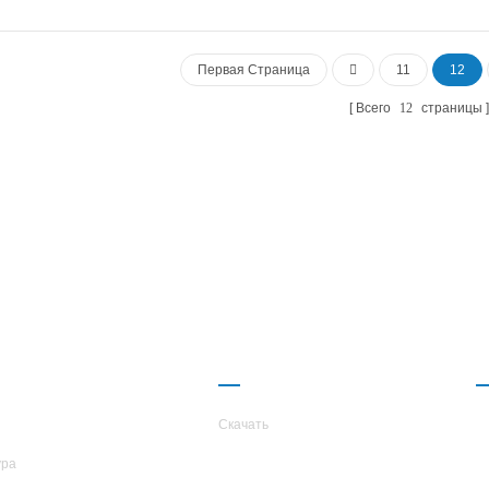
и надежность для стран с хо
регионом? Не ищите дальше 
гордостью представляем нашу 
Первая Страница
11
12
инновацию: водоохладитель с
охладителем.
Всего
12
страницы
КОМПАНИИ
ПАРТНЕРСТВО
TARS
Скачать
ура