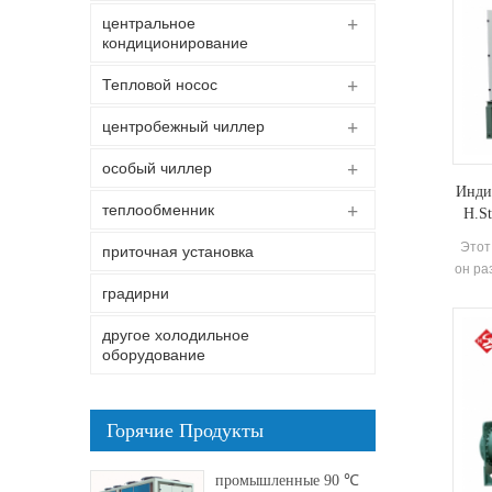
центральное
кондиционирование
Тепловой носос
центробежный чиллер
особый чиллер
Инди
теплообменник
H.St
Этот
приточная установка
он ра
градирни
ох
другое холодильное
оборудование
потр
п
потре
ра
Горячие Продукты
ди
промышленные 90 ℃