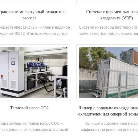
транизкотемпературный охладитель
Система с переменным рас
рассола
хладагента (VRF)
низкотемпературный чиллер и водяное
Система инвертора постоянного 
ждение 40STD В низкотемпературных
также известная как система с 
рах используются высокоэффективные
потоком хладагента (VRF), пред
двойные винтовые компрессоры,
собой передовую техноло
щенные кожухотрубными и ребристыми
кондиционирования воздуха, в
теплообменниками собственного
используются термодинамически
оизводства. Блок рекуперации тепла
для эффективного охлаждения и 
 быть сконфигурирован в соответствии
Это комбинация двух систем, а
ребностями клиента, что подходит для
системы переменного объема х
фармацевтической, химической,
(VRV) и инверторного компре
ронной, пищевой промышленности и т.
д.
Тепловой насос CO2
Чиллер с водяным охлаждение
охладителем для северной зоны
температурой окружающей 
едставляем тепловой насос CO2 —
Вы ищете современное и на
гоэффективный и экономичный способ
эффективное решение для охл
обогреть ваш дом.
сочетающее в себе эффективность