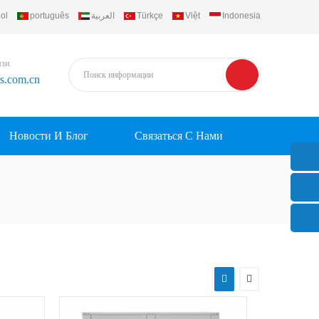
ol
português
العربية
Türkçe
Việt
Indonesia
язи
rs.com.cn
Новости И Блог
Связаться С Нами