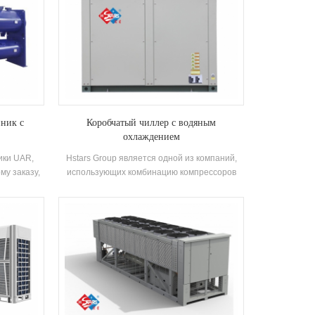
ник с
Коробчатый чиллер с водяным
охлаждением
ики UAR,
Hstars Group является одной из компаний,
му заказу,
использующих комбинацию компрессоров
ржавеющей
известных брендов и электронных
я систем
компонентов управления производителей
азначены
чиллеров с водяным охлаждением.
 и высоким
Производитель модульных спиральных
чиллеров оснащает спиральные чиллеры с
водяным охлаждением высокоэффективным
кожухотрубным конденсатором и
испарителем. Блок управляется
микрокомпьютером и оснащен различными
функциями защиты с высокой надежностью.