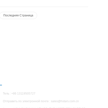
лодным
— мы с
последнюю
Последняя Страница
 сухим
СВЯЗАТЬСЯ С НАМИ
Тель : +86 13119505727
Отправить по электронной почте :
sales@hstars.com.cn