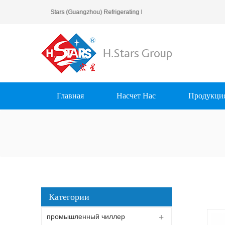
ро Пожаловать В H.Stars (Guangzhou) Refrigerating Equipment Group Ltd..
Главная
Насчет Нас
Продукци
Категории
промышленный чиллер