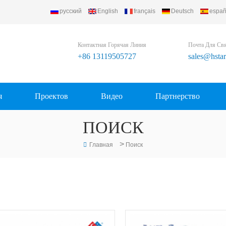
русский
English
français
Deutsch
españ
Контактная Горячая Линия
Почта Для Св
+86 13119505727
sales@hsta
я
Проектов
Видео
Партнерство
ПОИСК
>
Главная
Поиск