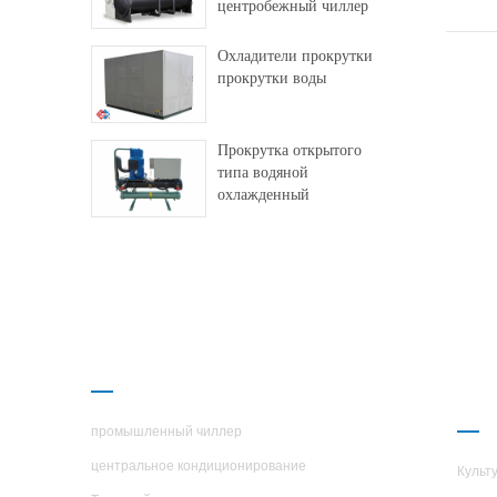
центробежный чиллер
Охладители прокрутки
прокрутки воды
Прокрутка открытого
типа водяной
охлажденный
промышленный чиллер
ПРОДУКЦИЯ
О 
H.S
промышленный чиллер
центральное кондиционирование
Культ