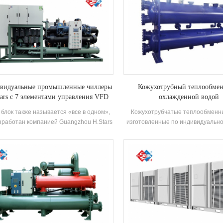
видуальные промышленные чиллеры
Кожухотрубный теплообмен
ars с 7 элементами управления VFD
охлажденной водой
 блок также называется «все в одном»,
Кожухотрубчатые теплообменн
зработан компанией Guangzhou H.Stars
изготовленные по индивидуально
в соответствии с потребностями в
теплообменники из титана и не
лаждении различных промышленных
стали, широко используемые дл
производств и характеристиками
преобразования энергии, предн
ебности в охлаждении промышленных
для сред с высокой температурой
родуктов. Он может удовлетворить
давлением.
бности в промышленном охлаждении в
зличных отраслях промышленности,
апазон охлаждения от -60 ℃ до 25 ℃
опционально.