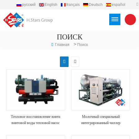
русский
English
français
Deutsch
español
português
العربية
Türkçe
Việt
Indonesia
ПОИСК
>
Главная
Поиск
Тепловое восстановление винта
Молочный специальный
винтовой воды тепловой насос
интегрированный чиллер