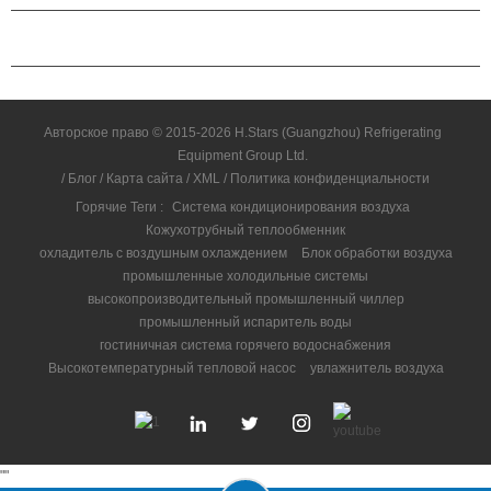
СВЯЗАТЬСЯ С НАМИ
Авторское право © 2015-2026 H.Stars (Guangzhou) Refrigerating
Equipment Group Ltd.
/
Блог
/
Карта сайта
/
XML
/
Политика конфиденциальности
Горячие Теги :
Система кондиционирования воздуха
Кожухотрубный теплообменник
охладитель с воздушным охлаждением
Блок обработки воздуха
промышленные холодильные системы
высокопроизводительный промышленный чиллер
промышленный испаритель воды
гостиничная система горячего водоснабжения
Высокотемпературный тепловой насос
увлажнитель воздуха
"
"