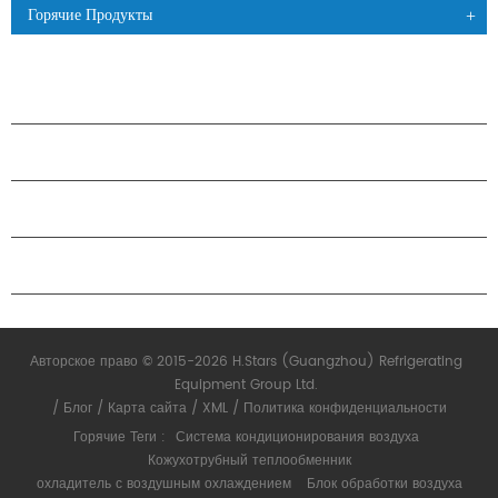
Горячие Продукты
ПРОДУКЦИЯ
О КОМПАНИИ H.STARS
ПАРТНЕРСТВО
СВЯЗАТЬСЯ С НАМИ
Авторское право © 2015-2026 H.Stars (Guangzhou) Refrigerating
Equipment Group Ltd.
/
Блог
/
Карта сайта
/
XML
/
Политика конфиденциальности
Горячие Теги :
Система кондиционирования воздуха
Кожухотрубный теплообменник
охладитель с воздушным охлаждением
Блок обработки воздуха