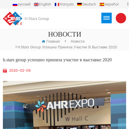
русский
English
français
Deutsch
español
português
العربية
Türkçe
Việt
Indonesia
НОВОСТИ
>
Главная
Новости
>
H.stars Group Успешно Приняла Участие В Выставке 2020
h.stars group успешно приняла участие в выставке 2020
2020-02-06